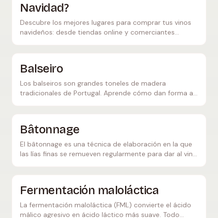
Navidad?
Descubre los mejores lugares para comprar tus vinos
navideños: desde tiendas online y comerciantes
locales hasta compra directa en la bodega.
Balseiro
Los balseiros son grandes toneles de madera
tradicionales de Portugal. Aprende cómo dan forma a
los vinos del Duero y al vino de Oporto, y en qué se
diferencian de las barricas.
Bâtonnage
El bâtonnage es una técnica de elaboración en la que
las lías finas se remueven regularmente para dar al vino
más cremosidad, complejidad y textura.
Fermentación maloláctica
La fermentación maloláctica (FML) convierte el ácido
málico agresivo en ácido láctico más suave. Todo