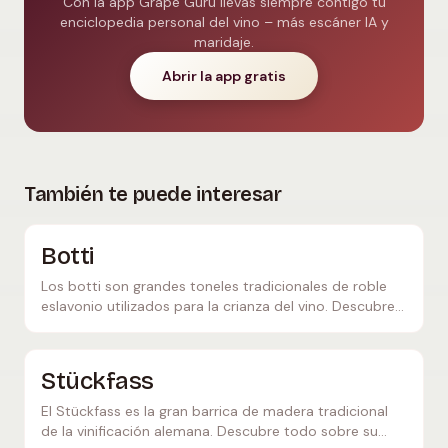
Con la app Grape Guru llevas siempre contigo tu
enciclopedia personal del vino – más escáner IA y
maridaje.
Abrir la app gratis
También te puede interesar
Botti
Los botti son grandes toneles tradicionales de roble
eslavonio utilizados para la crianza del vino. Descubre
cómo configuran el carácter del Barolo, el Brunello y
más.
Stückfass
El Stückfass es la gran barrica de madera tradicional
de la vinificación alemana. Descubre todo sobre su