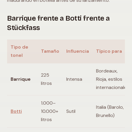
madurando en botella antes de su lanzamiento.
Barrique frente a Botti frente a
Stückfass
Tipo de
Tamaño
Influencia
Típico para
tonel
Bordeaux,
225
Barrique
Intensa
Rioja, estilos
litros
internacionales
1.000–
Italia (Barolo,
Botti
10.000+
Sutil
Brunello)
litros