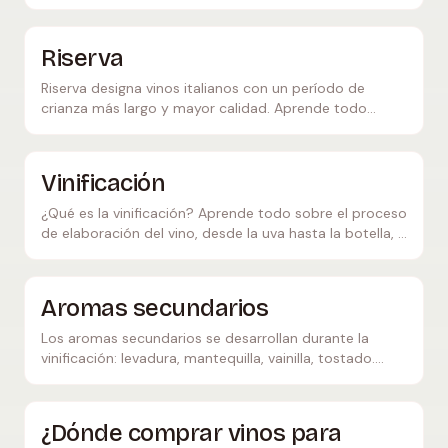
tamaño, uso y la diferencia con la barrique.
Riserva
Riserva designa vinos italianos con un período de
crianza más largo y mayor calidad. Aprende todo
sobre los requisitos mínimos, la producción y los
mejores vinos Riserva.
Vinificación
¿Qué es la vinificación? Aprende todo sobre el proceso
de elaboración del vino, desde la uva hasta la botella, y
los distintos métodos de vinificación.
Aromas secundarios
Los aromas secundarios se desarrollan durante la
vinificación: levadura, mantequilla, vainilla, tostado.
Descubre cómo la fermentación, la crianza en barrica y
las lías moldean el carácter del vino.
¿Dónde comprar vinos para