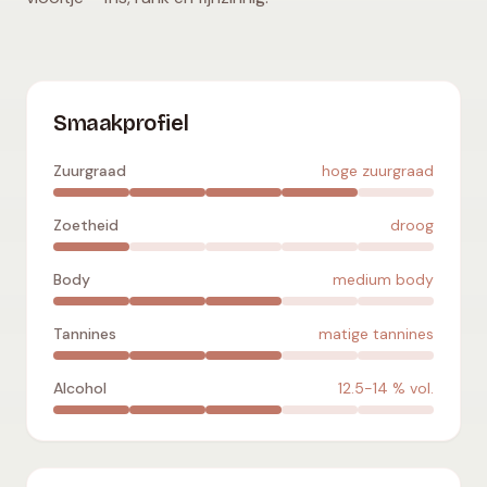
Mencía
:
hoge zuurgraad
,
droog
,
medium body
,
matige tann
Smaakprofiel
Zuurgraad
hoge zuurgraad
Zoetheid
droog
Body
medium body
Tannines
matige tannines
Alcohol
12.5-14
% vol.