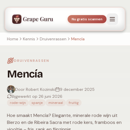
Nu gratis scannen
Home
Kennis
Druivenrassen
Mencía
DRUIVENRASSEN
Mencía
Door Robert Kozinski
9 december 2025
Bijgewerkt op 26 juni 2026
rode-wijn
spanje
mineraal
fruitig
Hoe smaakt Mencía? Elegante, minerale rode wijn uit
Bierzo en de Ribeira Sacra met rode kers, framboos en
viooltje – fris, rank en fijnzinnig.