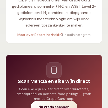
Robert is medeoprichter van Grape Guru,
gediplomeerd sommelier (IHK) en WSET Level 2-
gediplomeerd. Hij combineert diepgaande
wijnkennis met technologie om wijn voor
iedereen toegankelijker te maken.
Meer over Robert Kozinski
LinkedIn
Instagram
Scan Mencía en elke wijn direct
Scan elke wijn en leer direct over druivenras,
smaakprofiel en perfecte food pairings – gratis
met de Grape Guru-app.
Nu gratis scannen