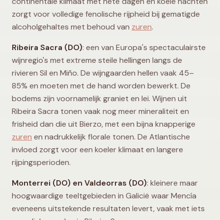
continentale klimaat met hete dagen en koele nachten
zorgt voor volledige fenolische rijpheid bij gematigde
alcoholgehaltes met behoud van
zuren
.
Ribeira Sacra (DO)
: een van Europa's spectaculairste
wijnregio's met extreme steile hellingen langs de
rivieren Sil en Miño. De wijngaarden hellen vaak 45–
85% en moeten met de hand worden bewerkt. De
bodems zijn voornamelijk graniet en lei. Wijnen uit
Ribeira Sacra tonen vaak nog meer mineraliteit en
frisheid dan die uit Bierzo, met een bijna knapperige
zuren
en nadrukkelijk florale tonen. De Atlantische
invloed zorgt voor een koeler klimaat en langere
rijpingsperioden.
Monterrei (DO) en Valdeorras (DO)
: kleinere maar
hoogwaardige teeltgebieden in Galicië waar Mencía
eveneens uitstekende resultaten levert, vaak met iets