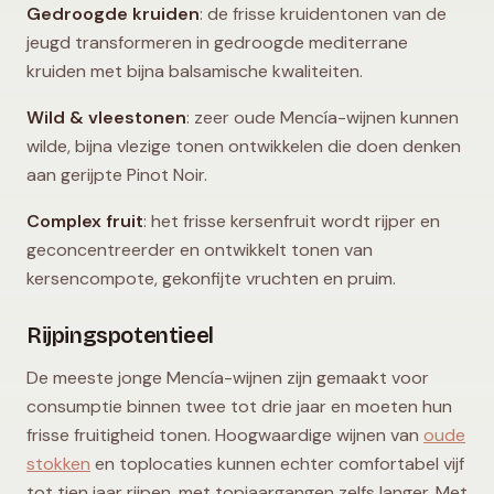
Gedroogde kruiden
: de frisse kruidentonen van de
jeugd transformeren in gedroogde mediterrane
kruiden met bijna balsamische kwaliteiten.
Wild & vleestonen
: zeer oude Mencía-wijnen kunnen
wilde, bijna vlezige tonen ontwikkelen die doen denken
aan gerijpte Pinot Noir.
Complex fruit
: het frisse kersenfruit wordt rijper en
geconcentreerder en ontwikkelt tonen van
kersencompote, gekonfijte vruchten en pruim.
Rijpingspotentieel
De meeste jonge Mencía-wijnen zijn gemaakt voor
consumptie binnen twee tot drie jaar en moeten hun
frisse fruitigheid tonen. Hoogwaardige wijnen van
oude
stokken
en toplocaties kunnen echter comfortabel vijf
tot tien jaar rijpen, met topjaargangen zelfs langer. Met