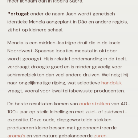
meer lichaam dan in Ribeira Sacra.
Portugal
: onder de naam Jaen wordt genetisch
identieke Mencía aangeplant in Dão en andere regio's,
zij het op kleinere schaal.
Mencía is een midden-laatrijpe druif die in de koele
Noordwest-Spaanse locaties meestal in oktober
wordt geoogst. Hij is relatief ondemanding in de teelt,
verdraagt droogte goed en is minder gevoelig voor
schimmelziekten dan veel andere druiven. Wel neigt hij
naar ongelijkmatige rijping, wat selectieve
handpluk
vraagt, vooral voor kwaliteitsbewuste producenten.
De beste resultaten komen van
oude stokken
van 40–
100+ jaar op steile leihellingen met zuid- of zuidwest-
expositie. Deze oude, diepgewortelde stokken
produceren kleine bessen met geconcentreerde
aroma's
en van nature gebalanceerde
zuren
.