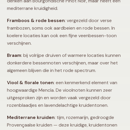
denken aan Bourgondische Pinot Noir, maar heeft een
mediterrane kruidigheid.
Framboos & rode bessen
: vergezeld door verse
frambozen, soms ook aardbeien en rode bessen. In
koelere locaties kan ook een fijne veenbessen-toon
verschijnen.
Braam
: bij volrijpe druiven of warmere locaties kunnen
donkerdere bessennoten verschijnen, maar over het
algemeen blijven die in het rode spectrum.
Viool & florale tonen
: een kenmerkend element van
hoogwaardige Mencía. De vioolnoten kunnen zeer
uitgesproken zijn en worden vaak vergezeld door
rozenblaadjes en lavendelachtige kruidentonen.
Mediterrane kruiden
: tijm, rozemarijn, gedroogde
Provençaalse kruiden — deze kruidige, kruidentonen