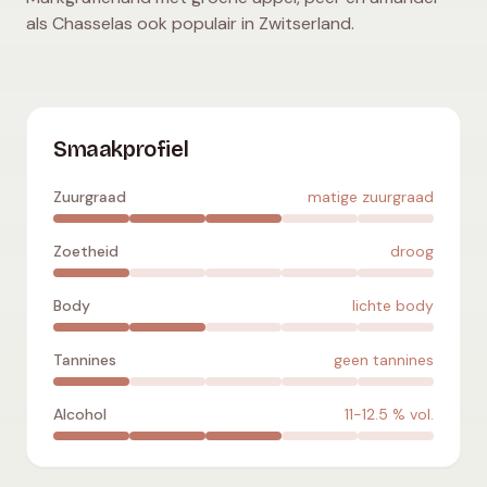
als Chasselas ook populair in Zwitserland.
Gutedel
:
matige zuurgraad
,
droog
,
lichte body
,
geen tanni
Smaakprofiel
Zuurgraad
matige zuurgraad
Zoetheid
droog
Body
lichte body
Tannines
geen tannines
Alcohol
11-12.5
% vol.