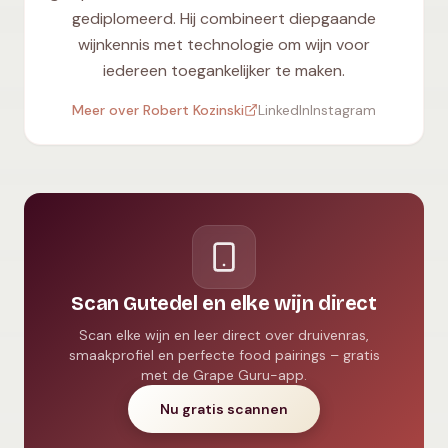
gediplomeerd. Hij combineert diepgaande
wijnkennis met technologie om wijn voor
iedereen toegankelijker te maken.
Meer over Robert Kozinski
LinkedIn
Instagram
Scan Gutedel en elke wijn direct
Scan elke wijn en leer direct over druivenras,
smaakprofiel en perfecte food pairings – gratis
met de Grape Guru-app.
Nu gratis scannen