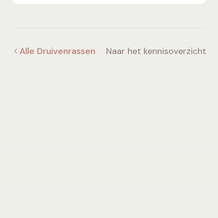
edelzoet, intens, expressief en uitgesproken.
Alle Druivenrassen
Naar het kennisoverzicht