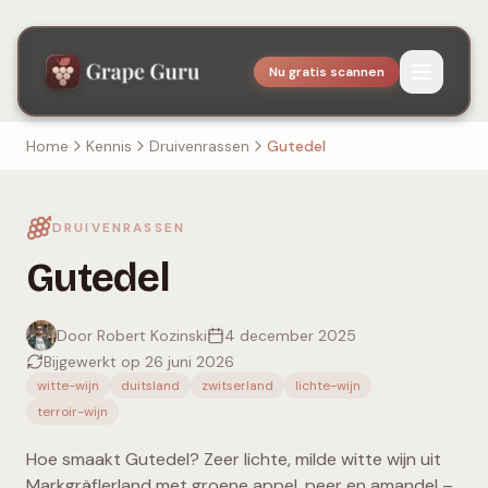
Nu gratis scannen
Home
Kennis
Druivenrassen
Gutedel
DRUIVENRASSEN
Gutedel
Door Robert Kozinski
4 december 2025
Bijgewerkt op 26 juni 2026
witte-wijn
duitsland
zwitserland
lichte-wijn
terroir-wijn
Hoe smaakt Gutedel? Zeer lichte, milde witte wijn uit
Markgräflerland met groene appel, peer en amandel –