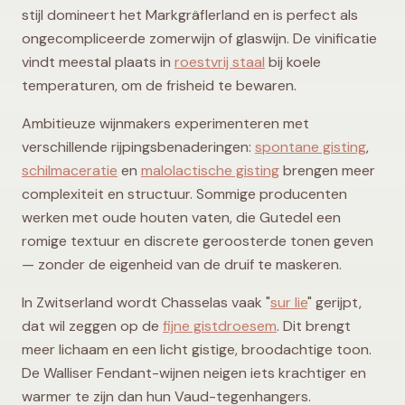
stijl domineert het Markgräflerland en is perfect als
ongecompliceerde zomerwijn of glaswijn. De vinificatie
vindt meestal plaats in
roestvrij staal
bij koele
temperaturen, om de frisheid te bewaren.
Ambitieuze wijnmakers experimenteren met
verschillende rijpingsbenaderingen:
spontane gisting
,
schilmaceratie
en
malolactische gisting
brengen meer
complexiteit en structuur. Sommige producenten
werken met oude houten vaten, die Gutedel een
romige textuur en discrete geroosterde tonen geven
— zonder de eigenheid van de druif te maskeren.
In Zwitserland wordt Chasselas vaak "
sur lie
" gerijpt,
dat wil zeggen op de
fijne gistdroesem
. Dit brengt
meer lichaam en een licht gistige, broodachtige toon.
De Walliser Fendant-wijnen neigen iets krachtiger en
warmer te zijn dan hun Vaud-tegenhangers.