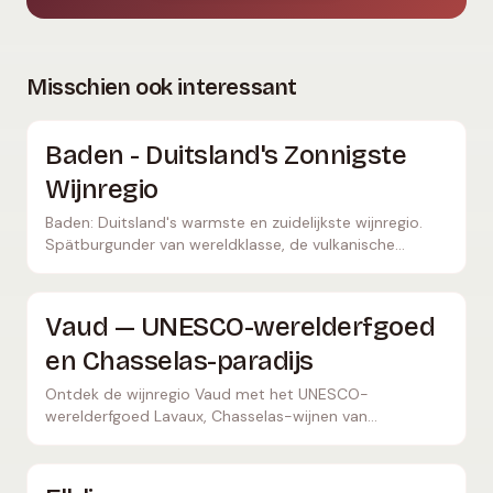
Misschien ook interessant
Baden - Duitsland's Zonnigste
Wijnregio
Baden: Duitsland's warmste en zuidelijkste wijnregio.
Spätburgunder van wereldklasse, de vulkanische
Kaiserstuhl en een enorme diversiteit aan stijlen langs
de Rijn.
Vaud — UNESCO-werelderfgoed
en Chasselas-paradijs
Ontdek de wijnregio Vaud met het UNESCO-
werelderfgoed Lavaux, Chasselas-wijnen van
wereldklasse en spectaculaire wijngaardterrassen aan
het Meer van Genève.