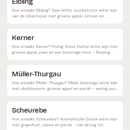
Elbling
Hoe smaakt Elbling? Zeer lichte, zuurbetonte witte wijn
van de Obermosel met groene appel, citroen en
mineraliteit – ideaal als basiswijn voor Sekt.
Kerner
Hoe smaakt Kerner? Fruitig-frisse Duitse witte wijn met
groene appel, peer en een bloemige noot – Riesling-
achtig, iets milder, vaak halfdroog.
Müller-Thurgau
Hoe smaakt Müller-Thurgau? Milde, bloemige witte wijn
met vlierbloesom, groene appel en perzik – weinig zuur,
lekker drinkbaar, ook als Rivaner bekend.
Scheurebe
Hoe smaakt Scheurebe? Aromatische Duitse witte wijn
met grapefruit, cassis en perzik – van droog tot