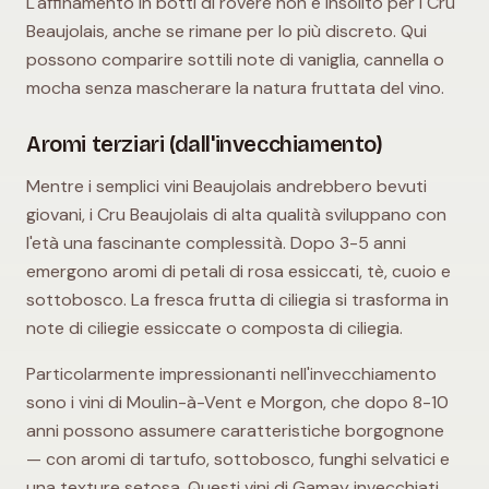
L'affinamento in botti di rovere non è insolito per i Cru
Beaujolais, anche se rimane per lo più discreto. Qui
possono comparire sottili note di vaniglia, cannella o
mocha senza mascherare la natura fruttata del vino.
Aromi terziari (dall'invecchiamento)
Mentre i semplici vini Beaujolais andrebbero bevuti
giovani, i Cru Beaujolais di alta qualità sviluppano con
l'età una fascinante complessità. Dopo 3-5 anni
emergono aromi di petali di rosa essiccati, tè, cuoio e
sottobosco. La fresca frutta di ciliegia si trasforma in
note di ciliegie essiccate o composta di ciliegia.
Particolarmente impressionanti nell'invecchiamento
sono i vini di Moulin-à-Vent e Morgon, che dopo 8-10
anni possono assumere caratteristiche borgognone
— con aromi di tartufo, sottobosco, funghi selvatici e
una texture setosa. Questi vini di Gamay invecchiati