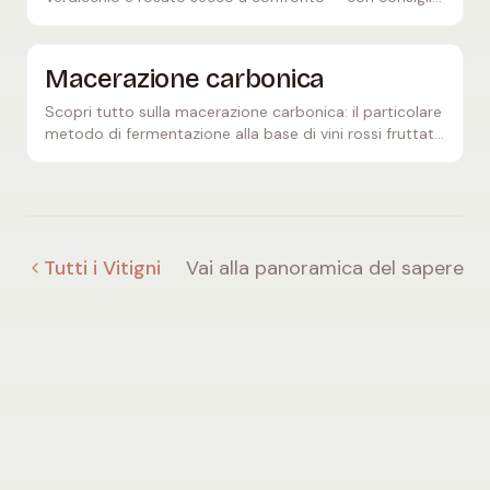
su burrata, balsamico e la giusta temperatura di
servizio.
Macerazione carbonica
Scopri tutto sulla macerazione carbonica: il particolare
metodo di fermentazione alla base di vini rossi fruttati
e freschi come il Beaujolais Nouveau.
Tutti i Vitigni
Vai alla panoramica del sapere