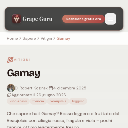
Scansiona gratis ora
Home
Sapere
Vitigni
Gamay
VITIGNI
Gamay
Di Robert Kozinski
4 dicembre 2025
Aggiornato il 26 giugno 2026
vino-rosso
francia
beaujolais
leggero
Che sapore ha il Gamay? Rosso leggero e fruttato dal
Beaujolais con ciliegia rossa, fragola e viola – pochi
tannini, ottimo leggermente fresco.