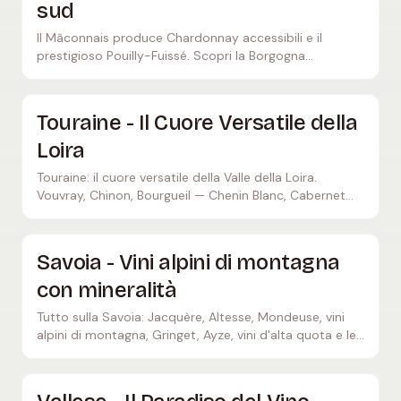
sud
Il Mâconnais produce Chardonnay accessibili e il
prestigioso Pouilly-Fuissé. Scopri la Borgogna
meridionale con i suoi vini bianchi minerali e i paesaggi
spettacolari.
Touraine - Il Cuore Versatile della
Loira
Touraine: il cuore versatile della Valle della Loira.
Vouvray, Chinon, Bourgueil — Chenin Blanc, Cabernet
Franc e Sauvignon Blanc in una delle regioni vinicole più
complete della Francia.
Savoia - Vini alpini di montagna
con mineralità
Tutto sulla Savoia: Jacquère, Altesse, Mondeuse, vini
alpini di montagna, Gringet, Ayze, vini d'alta quota e le
migliori cantine e pionieri del vino naturale.