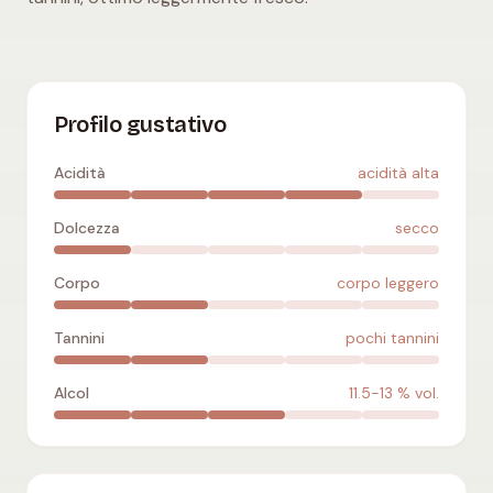
Gamay
:
acidità alta
,
secco
,
corpo leggero
,
pochi tannini
,
11.
Profilo gustativo
Acidità
acidità alta
Dolcezza
secco
Corpo
corpo leggero
Tannini
pochi tannini
Alcol
11.5-13
% vol.