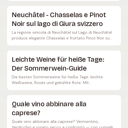
Neuchâtel - Chasselas e Pinot
Noir sul lago di Giura svizzero
La regione vinicola di Neuchâtel sul Lago di Neuchâtel
produce elegante Chasselas e fruttato Pinot Noir su
600 ettari. Scopri la tradizione svizzera del Non-Filtré.
Leichte Weine für heiße Tage:
Der Sommerwein-Guide
Die besten Sommerweine für heiße Tage: leichte
Weißweine, Rosés und gekühlte Rote. Mit
Serviertemperaturen, Picknick-Tipps und konkreten
Empfehlungen.
Quale vino abbinare alla
caprese?
Quale vino abbinare alla caprese? Vermentino,
Verdicchio e rosato secco a confronto — con consigli