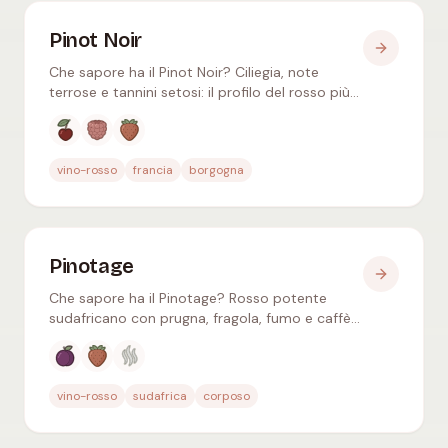
Pinot Noir
Che sapore ha il Pinot Noir? Ciliegia, note
terrose e tannini setosi: il profilo del rosso più
elegante del mondo, le zone top e i piatti
adatti.
Aromi tipici
:
Ciliegia rossa, Lampone, Fragola
vino-rosso
francia
borgogna
Pinotage
Che sapore ha il Pinotage? Rosso potente
sudafricano con prugna, fragola, fumo e caffè
– incrocio di Pinot Nero e Cinsault, ideale con il
braai.
Aromi tipici
:
Prugna rossa, Fragola, Fumo
vino-rosso
sudafrica
corposo