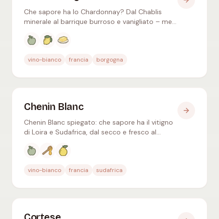
Che sapore ha lo Chardonnay? Dal Chablis
minerale al barrique burroso e vanigliato – mela
verde, limone, burro. Il bianco più versatile al
mondo.
Aromi tipici
:
Mela verde, Limone, Burro
vino-bianco
francia
borgogna
Chenin Blanc
Chenin Blanc spiegato: che sapore ha il vitigno
di Loira e Sudafrica, dal secco e fresco al
nobilmente dolce, gli stili e gli abbinamenti a
tavola.
Aromi tipici
:
Mela verde, Miele, Mela cotogna
vino-bianco
francia
sudafrica
Cortese