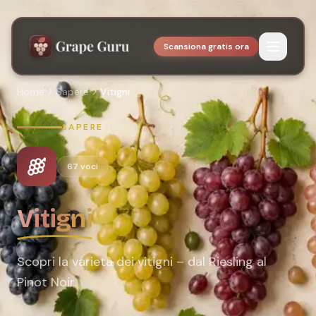
Scansiona gratis ora
Home
Sapere
Vitigni
SAPERE
67
voci
Vitigni
Scopri la varietà dei vitigni – dal Riesling al
Pinot Noir.