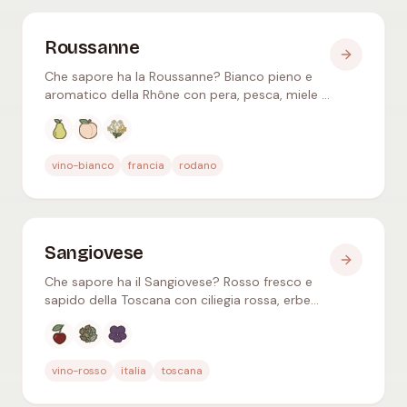
Roussanne
Che sapore ha la Roussanne? Bianco pieno e
aromatico della Rhône con pera, pesca, miele e
mandorla – spesso in blend con la Marsanne,
longevo.
Aromi tipici
:
Pera, Pesca bianca, Caprifoglio
vino-bianco
francia
rodano
Sangiovese
Che sapore ha il Sangiovese? Rosso fresco e
sapido della Toscana con ciliegia rossa, erbe
aromatiche e cuoio – base di Chianti, Brunello
e Morellino.
Aromi tipici
:
Ciliegia rossa, Erbe secche, Violetta
vino-rosso
italia
toscana