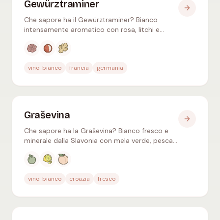
Gewürztraminer
Che sapore ha il Gewürztraminer? Bianco
intensamente aromatico con rosa, litchi e
zenzero – pieno, spesso abboccato, ideale con
cucina asiatica e formaggi.
Aromi tipici
:
Rosa, Litchi, Zenzero
vino-bianco
francia
germania
Graševina
Che sapore ha la Graševina? Bianco fresco e
minerale dalla Slavonia con mela verde, pesca
e fiori di sambuco – il Welschriesling croato.
Aromi tipici
:
Mela verde, Agrumi, Pesca bianca
vino-bianco
croazia
fresco