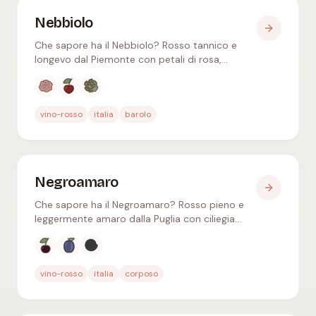
Nebbiolo
Che sapore ha il Nebbiolo? Rosso tannico e
longevo dal Piemonte con petali di rosa,
ciliegia, cuoio e catrame – il nobile vitigno di
Barolo e Barbaresco.
Aromi tipici
:
Rosa, Ciliegia rossa, Erbe secche
vino-rosso
italia
barolo
Negroamaro
Che sapore ha il Negroamaro? Rosso pieno e
leggermente amaro dalla Puglia con ciliegia
nera, prugna e liquirizia – baciato dal sole
meridionale e speziato.
Aromi tipici
:
Ciliegia nera, Prugna nera, Liquirizia
vino-rosso
italia
corposo