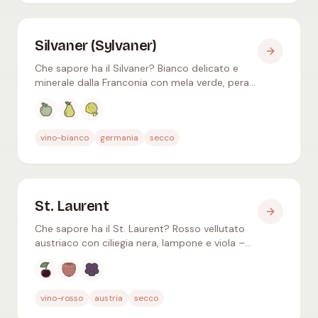
Silvaner (Sylvaner)
Che sapore ha il Silvaner? Bianco delicato e
minerale dalla Franconia con mela verde, pera e
nota terrosa – acidità discreta, perfetto con
asparagi e pesce.
Aromi tipici
:
Mela verde, Pera, Agrumi
vino-bianco
germania
secco
St. Laurent
Che sapore ha il St. Laurent? Rosso vellutato
austriaco con ciliegia nera, lampone e viola –
simile al Pinot Nero, morbido ed elegante.
Aromi tipici
:
Ciliegia nera, Lampone, Violetta
vino-rosso
austria
secco