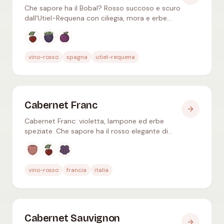
Che sapore ha il Bobal? Rosso succoso e scuro
dall'Utiel-Requena con ciliegia, mora e erbe
aromatiche – acidità fresca, ottimo anche
come rosé fruttato.
Aromi tipici
:
Ciliegia rossa, Mora, Prugna
vino-rosso
spagna
utiel-requena
Cabernet Franc
Cabernet Franc: violetta, lampone ed erbe
speziate. Che sapore ha il rosso elegante di
Loira e Bordeaux e quali piatti lo
accompagnano al meglio.
Aromi tipici
:
Lampone, Ciliegia rossa, Violetta
vino-rosso
francia
italia
Cabernet Sauvignon