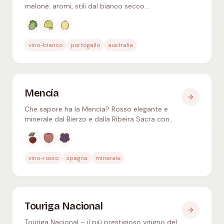
melone: aromi, stili dal bianco secco
australiano al Madeira fortificato e il cibo
adatto.
Aromi tipici
:
Lime, Agrumi, Melone bianco
vino-bianco
portogallo
australia
Mencía
Che sapore ha la Mencía? Rosso elegante e
minerale dal Bierzo e dalla Ribeira Sacra con
ciliegia rossa, lampone e viola – fresco e
raffinato.
Aromi tipici
:
Ciliegia rossa, Lampone, Violetta
vino-rosso
spagna
minerale
Touriga Nacional
Touriga Nacional – il più prestigioso vitigno del