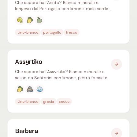
Che sapore ha l'Arinto? Bianco minerale e
longevo dal Portogallo con limone, mela verde
e pesca – alta acidità, ideale con il pesce.
Aromi tipici
:
Agrumi, Limone, Mela verde
vino-bianco
portogallo
fresco
Assyrtiko
Che sapore ha l'Assyrtiko? Bianco minerale e
salino da Santorini con limone, pietra focaia e
acidità tagliente – la risposta greca al Chablis.
Aromi tipici
:
Limone, Minerale, Salino
vino-bianco
grecia
secco
Barbera