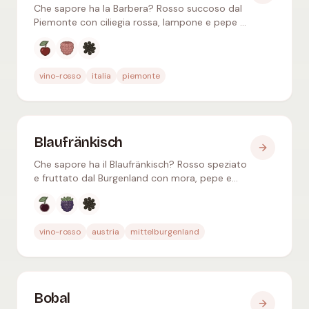
Che sapore ha la Barbera? Rosso succoso dal
Piemonte con ciliegia rossa, lampone e pepe –
pochi tannini, buona acidità, perfetto con
pasta e pizza.
Aromi tipici
:
Ciliegia rossa, Lampone, Pepe nero
vino-rosso
italia
piemonte
Blaufränkisch
Che sapore ha il Blaufränkisch? Rosso speziato
e fruttato dal Burgenland con mora, pepe e
viola – acidità decisa, ideale con selvaggina e
gulasch.
Aromi tipici
:
Ciliegia nera, Mora, Pepe nero
vino-rosso
austria
mittelburgenland
Bobal