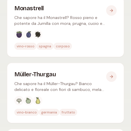
Monastrell
Che sapore ha il Monastrell? Rosso pieno e
potente da Jumilla con mora, prugna, cuoio e
pepe – come Mourvèdre anche nella Rhône del
Nord.
Aromi tipici
:
Mora, Prugna nera, Pepe nero
vino-rosso
spagna
corposo
Müller-Thurgau
Che sapore ha il Müller-Thurgau? Bianco
delicato e floreale con fiori di sambuco, mela
verde e pesca – poca acidità, beverino, noto
anche come Rivaner.
Aromi tipici
:
Fiori di sambuco, Mela verde, Pera
vino-bianco
germania
fruttato