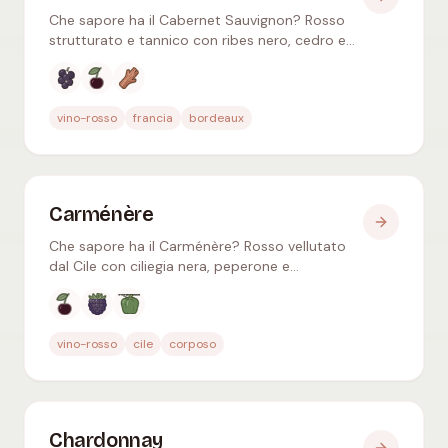
Che sapore ha il Cabernet Sauvignon? Rosso
strutturato e tannico con ribes nero, cedro e
tabacco – longevo, perfetto con la bistecca.
Bordeaux & Napa.
Aromi tipici
:
Ribes nero, Ciliegia nera, Cedro
vino-rosso
francia
bordeaux
Carménère
Che sapore ha il Carménère? Rosso vellutato
dal Cile con ciliegia nera, peperone e
cioccolato – tannini morbidi, speziato, ideale
con carni alla griglia.
Aromi tipici
:
Ciliegia nera, Mora, Peperone
vino-rosso
cile
corposo
Chardonnay