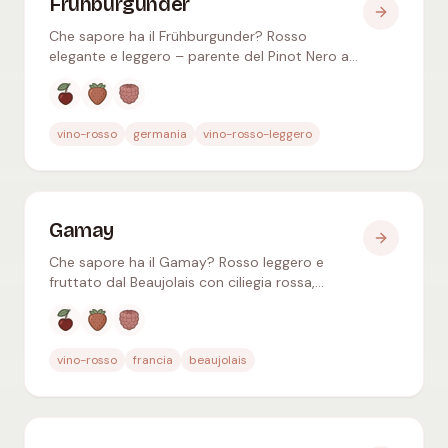
Frühburgunder
Che sapore ha il Frühburgunder? Rosso
elegante e leggero – parente del Pinot Nero a
maturazione precoce, con ciliegia rossa,
fragola e petali di rosa.
Aromi tipici
:
Ciliegia rossa, Fragola, Lampone
vino-rosso
germania
vino-rosso-leggero
Gamay
Che sapore ha il Gamay? Rosso leggero e
fruttato dal Beaujolais con ciliegia rossa,
fragola e viola – pochi tannini, ottimo
leggermente fresco.
Aromi tipici
:
Ciliegia rossa, Fragola, Lampone
vino-rosso
francia
beaujolais