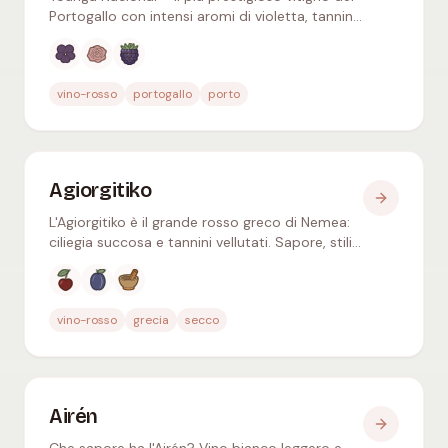
Portogallo con intensi aromi di violetta, tannini
potenti e straordinario potenziale di
invecchiamento. Tutto su origine, sapore e
Aromi tipici
:
Violetta, Rosa, Mora
abbinamenti gastronomici.
vino-rosso
portogallo
porto
Agiorgitiko
L'Agiorgitiko è il grande rosso greco di Nemea:
ciliegia succosa e tannini vellutati. Sapore, stili
di vino e abbinamenti in un colpo d'occhio.
Aromi tipici
:
Ciliegia rossa, Prugna nera, Spezie
vino-rosso
grecia
secco
Airén