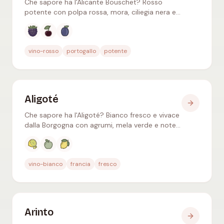
Che sapore ha l'Alicante Bouschet? Rosso
potente con polpa rossa, mora, ciliegia nera e
pepe – una stella nell'Alentejo, intenso e
strutturato.
Aromi tipici
:
Mora, Ciliegia nera, Prugna nera
vino-rosso
portogallo
potente
Aligoté
Che sapore ha l'Aligoté? Bianco fresco e vivace
dalla Borgogna con agrumi, mela verde e note
floreali – classico nel Kir e abbinato alle
ostriche.
Aromi tipici
:
Agrumi, Mela verde, Limone
vino-bianco
francia
fresco
Arinto