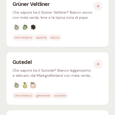
Grüner Veltliner
Che sapore ha il Grüner Veltliner? Bianco secco
con mela verde, lime e la tipica nota di pepe
bianco – acidità vivace, ideale con Schnitzel e
asparagi.
Aromi tipici
:
Mela verde, Lime, Pepe nero
vino-bianco
austria
secco
Gutedel
Che sapore ha il Gutedel? Bianco leggerissimo
e delicato dal Markgräflerland con mela verde,
pera e mandorla – come Chasselas anche in
Svizzera.
Aromi tipici
:
Mela verde, Pera, Pesca bianca
vino-bianco
germania
svizzera