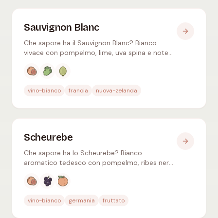
Sauvignon Blanc
Che sapore ha il Sauvignon Blanc? Bianco
vivace con pompelmo, lime, uva spina e note
erbacee – dalla Loira alla Nuova Zelanda, ideale
con il formaggio di capra.
Aromi tipici
:
Pompelmo, Lime, Uva spina
vino-bianco
francia
nuova-zelanda
Scheurebe
Che sapore ha lo Scheurebe? Bianco
aromatico tedesco con pompelmo, ribes nero
e pesca – dal secco al nobile dolce, intenso e
caratteristico.
Aromi tipici
:
Pompelmo, Ribes nero, Pesca
vino-bianco
germania
fruttato