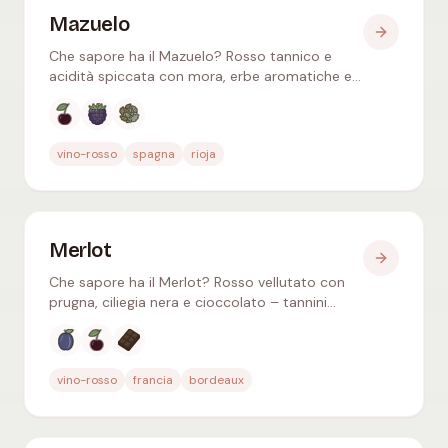
Mazuelo
Che sapore ha il Mazuelo? Rosso tannico e
acidità spiccata con mora, erbe aromatiche e
liquirizia – come Cariñena/Carignan conferisce
spezie nel blend del Rioja.
Aromi tipici
:
Ciliegia nera, Mora, Erbe secche
vino-rosso
spagna
rioja
Merlot
Che sapore ha il Merlot? Rosso vellutato con
prugna, ciliegia nera e cioccolato – tannini
rotondi, perfetto per chi si avvicina al vino
rosso. Bordeaux & mondo.
Aromi tipici
:
Prugna nera, Ciliegia nera, Cioccol
vino-rosso
francia
bordeaux