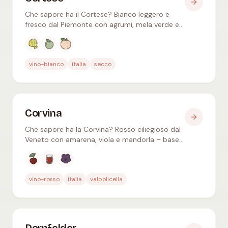
Che sapore ha il Cortese? Bianco leggero e
fresco dal Piemonte con agrumi, mela verde e
mandorla – celebre come Gavi, ideale con
pesce e antipasti.
Aromi tipici
:
Agrumi, Mela verde, Pesca bianca
vino-bianco
italia
secco
Corvina
Che sapore ha la Corvina? Rosso ciliegioso dal
Veneto con amarena, viola e mandorla – base
di Valpolicella, Ripasso e Amarone della
Valpolicella.
Aromi tipici
:
Ciliegia rossa, Ciliegia secca, Violet
vino-rosso
italia
valpolicella