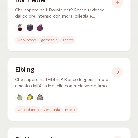
Dornfelder
Che sapore ha il Dornfelder? Rosso tedesco
dal colore intenso con mora, ciliegia e
cioccolato – dal fruttato beverino al barrique,
tannini morbidi.
Aromi tipici
:
Ciliegia nera, Mora, Prugna
vino-rosso
germania
secco
Elbling
Che sapore ha l'Elbling? Bianco leggerissimo e
acidulo dall'Alta Mosella con mela verde, limone
e mineralità – ideale come base per spumanti.
Aromi tipici
:
Mela verde, Limone, Minerale
vino-bianco
germania
mosel