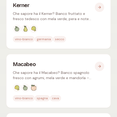
Kerner
Che sapore ha il Kerner? Bianco fruttato e
fresco tedesco con mela verde, pera e note
floreali – simile al Riesling ma più morbido,
spesso abboccato.
Aromi tipici
:
Mela verde, Pera, Agrumi
vino-bianco
germania
secco
Macabeo
Che sapore ha il Macabeo? Bianco spagnolo
fresco con agrumi, mela verde e mandorla –
come Viura è il vitigno principale del Cava e del
Rioja bianco.
Aromi tipici
:
Agrumi, Mela verde, Pesca bianca
vino-bianco
spagna
cava