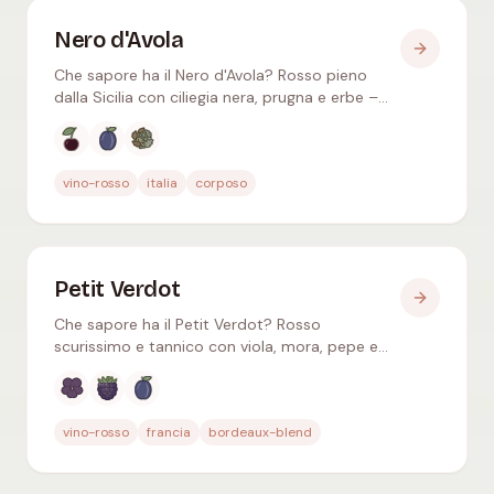
Nero d'Avola
Che sapore ha il Nero d'Avola? Rosso pieno
dalla Sicilia con ciliegia nera, prugna e erbe –
tannini morbidi, speziato, ideale con la cucina
mediterranea.
Aromi tipici
:
Ciliegia nera, Prugna nera, Erbe sec
vino-rosso
italia
corposo
Petit Verdot
Che sapore ha il Petit Verdot? Rosso
scurissimo e tannico con viola, mora, pepe e
cuoio – conferisce spezie nel Bordeaux,
convincente anche in purezza.
Aromi tipici
:
Violetta, Mora, Prugna nera
vino-rosso
francia
bordeaux-blend