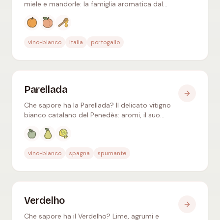
miele e mandorle: la famiglia aromatica dal
bianco secco al dolce Madeira, con gli
abbinamenti gastronomici.
Aromi tipici
:
Albicocca, Pesca, Miele
vino-bianco
italia
portogallo
Parellada
Che sapore ha la Parellada? Il delicato vitigno
bianco catalano del Penedès: aromi, il suo
ruolo nel Cava e il cibo che lo accompagna.
Aromi tipici
:
Mela verde, Pera, Agrumi
vino-bianco
spagna
spumante
Verdelho
Che sapore ha il Verdelho? Lime, agrumi e