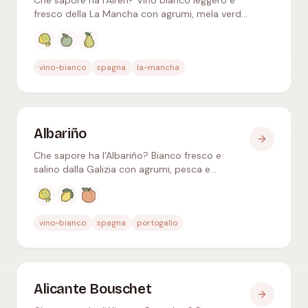
Che sapore ha l'Airén? Vino bianco leggero e
fresco della La Mancha con agrumi, mela verde
e pera – il vitigno più diffuso di Spagna, da
bere giovane.
Aromi tipici
:
Agrumi, Mela verde, Pera
vino-bianco
spagna
la-mancha
Albariño
Che sapore ha l'Albariño? Bianco fresco e
salino dalla Galizia con agrumi, pesca e
albicocca – perfetto con i frutti di mare. Rías
Baixas & Vinho Verde.
Aromi tipici
:
Agrumi, Limone, Pesca
vino-bianco
spagna
portogallo
Alicante Bouschet