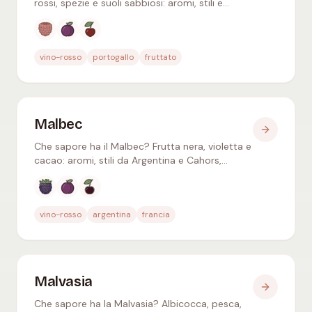
rossi, spezie e suoli sabbiosi: aromi, stili e
abbinamenti gastronomici da Setúbal e dal sud
del Portogallo.
Aromi tipici
:
Lampone, Prugna rossa, Ciliegia ro
vino-rosso
portogallo
fruttato
Malbec
Che sapore ha il Malbec? Frutta nera, violetta e
cacao: aromi, stili da Argentina e Cahors,
viticoltura d'altura e il cibo che lo accompagna
meglio.
Aromi tipici
:
Mora, Prugna, Ciliegia nera
vino-rosso
argentina
francia
Malvasia
Che sapore ha la Malvasia? Albicocca, pesca,