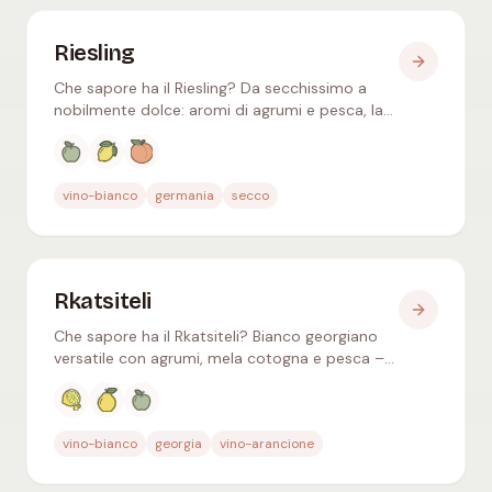
Riesling
Che sapore ha il Riesling? Da secchissimo a
nobilmente dolce: aromi di agrumi e pesca, la
famosa nota di petrolio e il cibo che lo esalta
davvero.
Aromi tipici
:
Mela verde, Limone, Pesca
vino-bianco
germania
secco
Rkatsiteli
Che sapore ha il Rkatsiteli? Bianco georgiano
versatile con agrumi, mela cotogna e pesca –
vinificato fresco o come ambrato Orange wine
in anfora Qvevri.
Aromi tipici
:
Agrumi, Mela cotogna, Mela verde
vino-bianco
georgia
vino-arancione