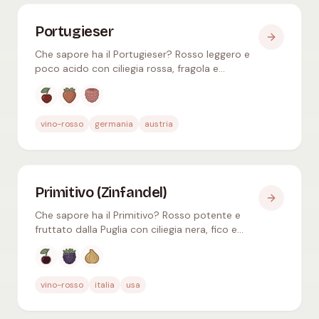
Portugieser
Che sapore ha il Portugieser? Rosso leggero e
poco acido con ciliegia rossa, fragola e
lampone – beverino, ottimo leggermente
fresco, popolare anche come rosato.
Aromi tipici
:
Ciliegia rossa, Fragola, Lampone
vino-rosso
germania
austria
Primitivo (Zinfandel)
Che sapore ha il Primitivo? Rosso potente e
fruttato dalla Puglia con ciliegia nera, fico e
cioccolato – geneticamente identico allo
Zinfandel californiano.
Aromi tipici
:
Ciliegia nera, Mora, Fico secco
vino-rosso
italia
usa