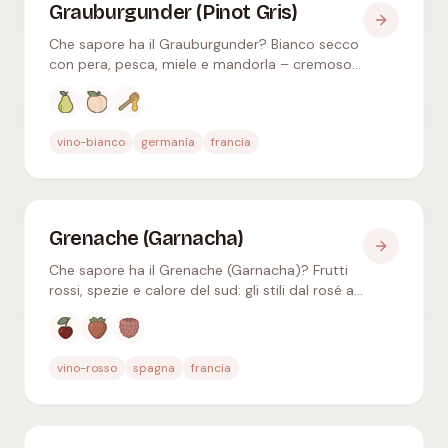
Grauburgunder (Pinot Gris)
Che sapore ha il Grauburgunder? Bianco secco
con pera, pesca, miele e mandorla – cremoso
come Grauburgunder, leggero come Pinot
Grigio. Ideale con carni bianche.
Aromi tipici
:
Pera, Pesca bianca, Miele
vino-bianco
germania
francia
Grenache (Garnacha)
Che sapore ha il Grenache (Garnacha)? Frutti
rossi, spezie e calore del sud: gli stili dal rosé a
Châteauneuf-du-Pape, il Cannonau e il cibo
adatto.
Aromi tipici
:
Ciliegia rossa, Fragola, Lampone
vino-rosso
spagna
francia