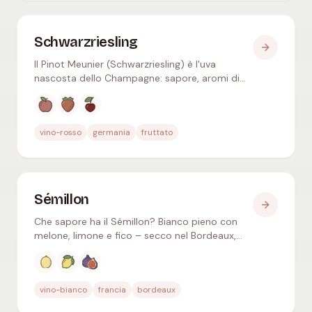
Schwarzriesling
Il Pinot Meunier (Schwarzriesling) è l'uva
nascosta dello Champagne: sapore, aromi di
mela rossa e fragola e gli abbinamenti giusti a
tavola.
Aromi tipici
:
Mela rossa, Fragola, Ciliegia rossa
vino-rosso
germania
fruttato
Sémillon
Che sapore ha il Sémillon? Bianco pieno con
melone, limone e fico – secco nel Bordeaux,
nobile e dolce nel Sauternes, longevo
nell'Hunter Valley.
Aromi tipici
:
Melone bianco, Limone, Fico
vino-bianco
francia
bordeaux