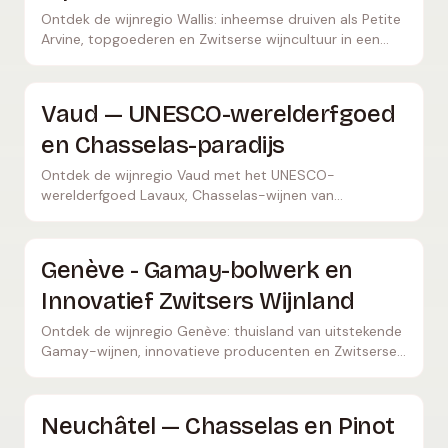
Ontdek de wijnregio Wallis: inheemse druiven als Petite
Arvine, topgoederen en Zwitserse wijncultuur in een
spectaculaire alpine omgeving.
Vaud — UNESCO-werelderfgoed
en Chasselas-paradijs
Ontdek de wijnregio Vaud met het UNESCO-
werelderfgoed Lavaux, Chasselas-wijnen van
wereldklasse en spectaculaire wijngaardterrassen aan
het Meer van Genève.
Genève - Gamay-bolwerk en
Innovatief Zwitsers Wijnland
Ontdek de wijnregio Genève: thuisland van uitstekende
Gamay-wijnen, innovatieve producenten en Zwitserse
wijncultuur aan de Franse grens.
Neuchâtel — Chasselas en Pinot