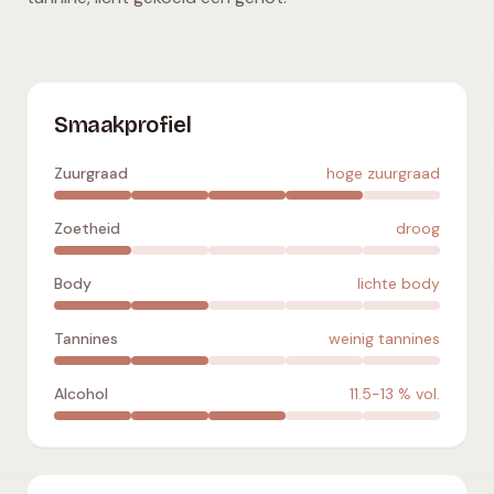
Gamay
:
hoge zuurgraad
,
droog
,
lichte body
,
weinig tannine
Smaakprofiel
Zuurgraad
hoge zuurgraad
Zoetheid
droog
Body
lichte body
Tannines
weinig tannines
Alcohol
11.5-13
% vol.