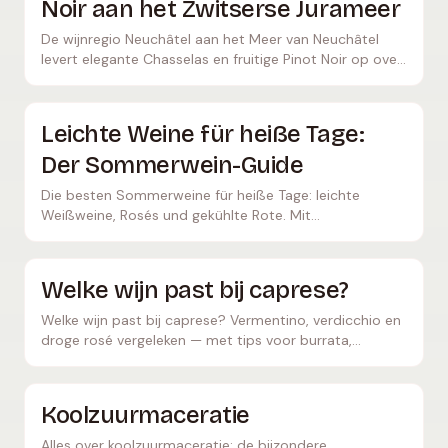
Noir aan het Zwitserse Jurameer
De wijnregio Neuchâtel aan het Meer van Neuchâtel
levert elegante Chasselas en fruitige Pinot Noir op over
600 hectare. Ontdek de Zwitserse Non-Filtré-traditie.
Leichte Weine für heiße Tage:
Der Sommerwein-Guide
Die besten Sommerweine für heiße Tage: leichte
Weißweine, Rosés und gekühlte Rote. Mit
Serviertemperaturen, Picknick-Tipps und konkreten
Empfehlungen.
Welke wijn past bij caprese?
Welke wijn past bij caprese? Vermentino, verdicchio en
droge rosé vergeleken — met tips voor burrata,
balsamico en de juiste serveertemperatuur.
Koolzuurmaceratie
Alles over koolzuurmaceratie: de bijzondere