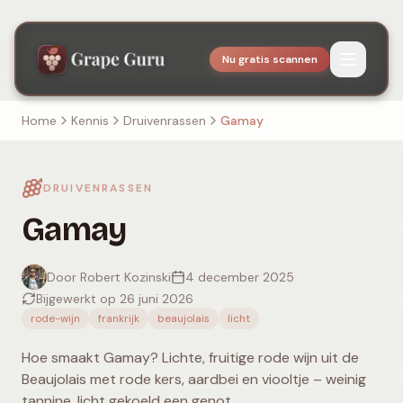
Nu gratis scannen
Home
Kennis
Druivenrassen
Gamay
DRUIVENRASSEN
Gamay
Door Robert Kozinski
4 december 2025
Bijgewerkt op 26 juni 2026
rode-wijn
frankrijk
beaujolais
licht
Hoe smaakt Gamay? Lichte, fruitige rode wijn uit de
Beaujolais met rode kers, aardbei en viooltje – weinig
tannine, licht gekoeld een genot.