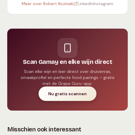
Meer over Robert Kozinski
LinkedIn
Instagram
Scan Gamay en elke wijn direct
Scan elke wijn en leer direct over druivenras,
smaakprofiel en perfecte food pairings – gratis
met de Grape Guru-app.
Nu gratis scannen
Misschien ook interessant