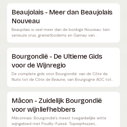
Beaujolais - Meer dan Beaujolais
Nouveau
Beaujolais is veel meer dan de bonkige Nouveau: tien
serieuze crus, granietbodems en Gamay van
verbluffende kwaliteit. Ontdek de verborgen parels van
deze onderschatte Franse regio.
Bourgondië - De Ultieme Gids
voor de Wijnregio
De complete gids voor Bourgondië: van de Côte de
Nuits tot de Côte de Beaune, van Bourgogne AOC tot
Grand Cru — alles wat je moet weten over de meest
complexe wijnregio ter wereld.
Mâcon - Zuidelijk Bourgondië
voor wijnliefhebbers
Mâconnais: Bourgondië's meest toegankelijke witte
wijngebied met Pouilly-Fuissé. Topwijnhuizen,