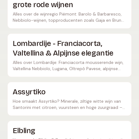
grote rode wijnen
Alles over de wijnregio Piëmont: Barolo & Barbaresco,
Nebbiolo-wijnen, topproducenten zoals Gaja en Bruno
Giacosa, Alba, Asti en 17 DOCG's.
Lombardije - Franciacorta,
Valtellina & Alpijnse elegantie
Alles over Lombardije: Franciacorta mousserende wijn,
Valtellina Nebbiolo, Lugana, Oltrepò Pavese, alpijnse
wijncultuur in Noord-Italië.
Assyrtiko
Hoe smaakt Assyrtiko? Minerale, ziltige witte wijn van
Santorini met citroen, vuursteen en hoge zuurgraad –
Griekenlands antwoord op Chablis.
Elbling