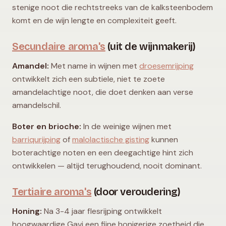
stenige noot die rechtstreeks van de kalksteenbodem
komt en de wijn lengte en complexiteit geeft.
Secundaire aroma's
(uit de wijnmakerij)
Amandel:
Met name in wijnen met
droesemrijping
ontwikkelt zich een subtiele, niet te zoete
amandelachtige noot, die doet denken aan verse
amandelschil.
Boter en brioche:
In de weinige wijnen met
barriqurijping
of
malolactische gisting
kunnen
boterachtige noten en een deegachtige hint zich
ontwikkelen — altijd terughoudend, nooit dominant.
Tertiaire aroma's
(door veroudering)
Honing:
Na 3-4 jaar flesrijping ontwikkelt
hoogwaardige Gavi een fijne honigerige zoetheid die