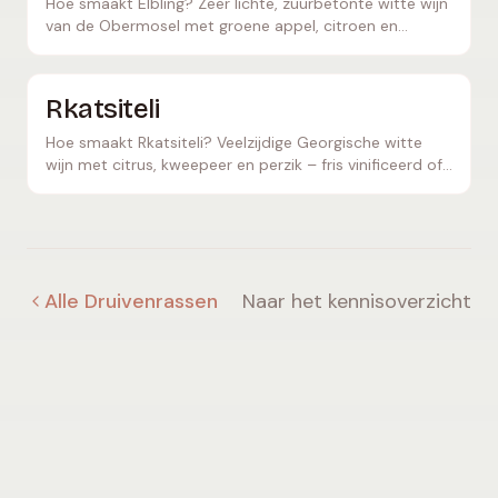
Hoe smaakt Elbling? Zeer lichte, zuurbetonte witte wijn
van de Obermosel met groene appel, citroen en
mineraliteit – ideaal als basiswijn voor Sekt.
Rkatsiteli
Hoe smaakt Rkatsiteli? Veelzijdige Georgische witte
wijn met citrus, kweepeer en perzik – fris vinificeerd of
als amberkleurige qvevri-oranjewijn.
Alle Druivenrassen
Naar het kennisoverzicht