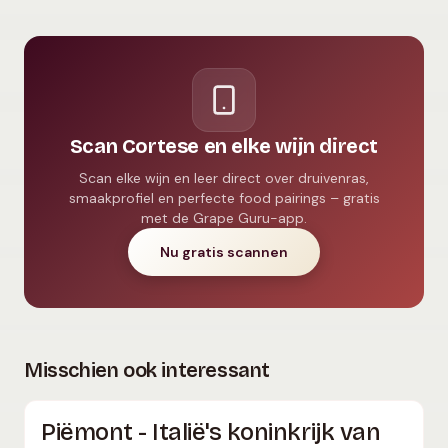
Scan Cortese en elke wijn direct
Scan elke wijn en leer direct over druivenras,
smaakprofiel en perfecte food pairings – gratis
met de Grape Guru-app.
Nu gratis scannen
Misschien ook interessant
Piëmont - Italië's koninkrijk van