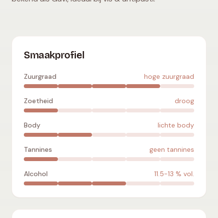
Cortese
:
hoge zuurgraad
,
droog
,
lichte body
,
geen tannine
Smaakprofiel
Zuurgraad
hoge zuurgraad
Zoetheid
droog
Body
lichte body
Tannines
geen tannines
Alcohol
11.5-13
% vol.