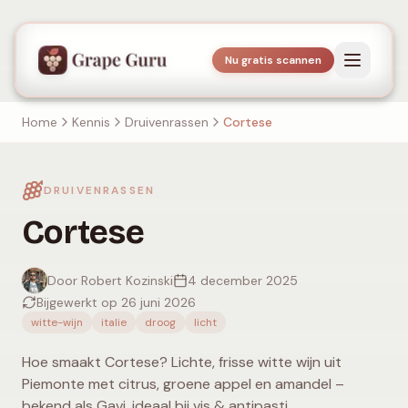
Nu gratis scannen
Home
Kennis
Druivenrassen
Cortese
DRUIVENRASSEN
Cortese
Door Robert Kozinski
4 december 2025
Bijgewerkt op 26 juni 2026
witte-wijn
italie
droog
licht
Hoe smaakt Cortese? Lichte, frisse witte wijn uit
Piemonte met citrus, groene appel en amandel –
bekend als Gavi, ideaal bij vis & antipasti.