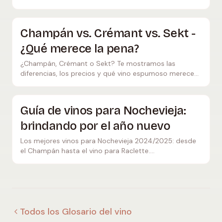
Temperaturen, Snack-Tipps und den häufigsten
Fehlern.
Champán vs. Crémant vs. Sekt -
¿Qué merece la pena?
¿Champán, Crémant o Sekt? Te mostramos las
diferencias, los precios y qué vino espumoso merece
realmente la pena. Desde el Sekt de descuento hasta
el espumoso de bodega premium.
Guía de vinos para Nochevieja:
brindando por el año nuevo
Los mejores vinos para Nochevieja 2024/2025: desde
el Champán hasta el vino para Raclette.
Recomendaciones concretas para cada presupuesto y
cada plato de tu menú de Nochevieja.
Todos los Glosario del vino