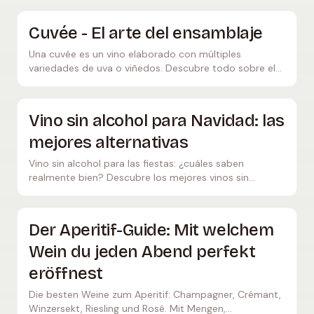
benefician de ella.
Cuvée - El arte del ensamblaje
Una cuvée es un vino elaborado con múltiples
variedades de uva o viñedos. Descubre todo sobre el
arte del ensamblaje y los famosos vinos cuvée en todo
el mundo.
Vino sin alcohol para Navidad: las
mejores alternativas
Vino sin alcohol para las fiestas: ¿cuáles saben
realmente bien? Descubre los mejores vinos sin
alcohol, espumosos y consejos para Navidad y
Nochevieja 2025.
Der Aperitif-Guide: Mit welchem
Wein du jeden Abend perfekt
eröffnest
Die besten Weine zum Aperitif: Champagner, Crémant,
Winzersekt, Riesling und Rosé. Mit Mengen,