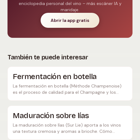
enciclopedia personal del vino – más escáner IA y
maridaje.
Abrir la app gratis
También te puede interesar
Fermentación en botella
La fermentación en botella (Méthode Champenoise)
es el proceso de calidad para el Champagne y los
vinos espumosos. Aprende cómo funciona este
laborioso proceso y qué lo hace tan especial.
Maduración sobre lías
La maduración sobre lías (Sur Lie) aporta a los vinos
una textura cremosa y aromas a brioche. Cómo
funciona la autólisis de la levadura y qué vinos se