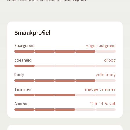
Touriga Franca
:
hoge zuurgraad
,
droog
,
volle body
,
matige 
Smaakprofiel
Zuurgraad
hoge zuurgraad
Zoetheid
droog
Body
volle body
Tannines
matige tannines
Alcohol
12.5-14
% vol.