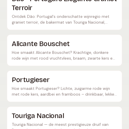
Terroir
Ontdek Dão: Portugal's onderschatte wijnregio met
graniet terroir, de bakermat van Touriga Nacional,
elegante Encruzado en de mooiste quintas.
Alicante Bouschet
Hoe smaakt Alicante Bouschet? Krachtige, donkere
rode wijn met rood vruchtvlees, braam, zwarte kers en
peper – een ster in de Alentejo en Spanje.
Portugieser
Hoe smaakt Portugieser? Lichte, zuigarme rode wijn
met rode kers, aardbei en framboos – drinkbaar, lekker
gekoeld, ook populair als Weißherbst.
Touriga Nacional
Touriga Nacional — de meest prestigieuze druif van