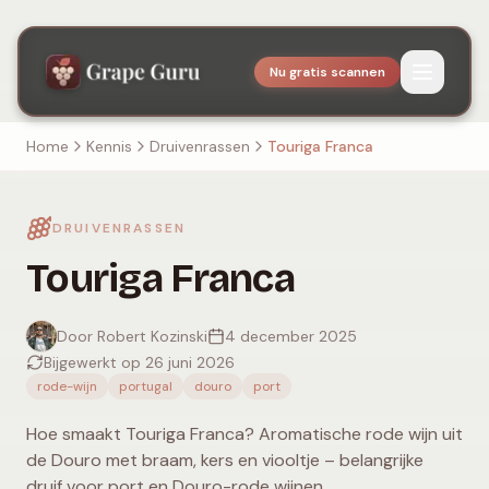
Nu gratis scannen
Home
Kennis
Druivenrassen
Touriga Franca
DRUIVENRASSEN
Touriga Franca
Door Robert Kozinski
4 december 2025
Bijgewerkt op 26 juni 2026
rode-wijn
portugal
douro
port
Hoe smaakt Touriga Franca? Aromatische rode wijn uit
de Douro met braam, kers en viooltje – belangrijke
druif voor port en Douro-rode wijnen.