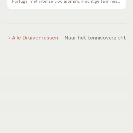
Portugal met intense vioolaroma's, krachtige tannines
en buitengewoon rijpingspotentieel. Alles over
herkomst, smaak en spijscombinaties.
Alle Druivenrassen
Naar het kennisoverzicht