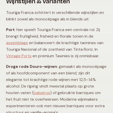
Wijnstijlen & varianten
Touriga Franca schittert in verschillende wijnstijlen en
blinkt zowel als monocépage als in blends uit:
Port
: hier speelt Touriga Franca een centrale rol. Zij
brengt fruitigheid, frisheid en florale tonen in de
assemblage
en balanceert de krachtige tannines van
Touriga Nacional of de zoetheid van Tinta Roriz. In
Vintage Ports
en premium Tawnies is zij onmisbaar.
Droge rode Douro-wijnen
: gemaakt als monocépage
of als hoofdcomponent van een blend, zijn dit
elegante tot krachtige rode wijnen met 12,5–14%
alcohol. De rijping vindt meestal plaats op grote
houten vaten (
balseiros
) of gebruikte barriques om
het fruit niet te overheersen. Moderne wijnmakers
experimenteren ook met nieuwe barriques voor extra
structuur en vanille-aroma's.