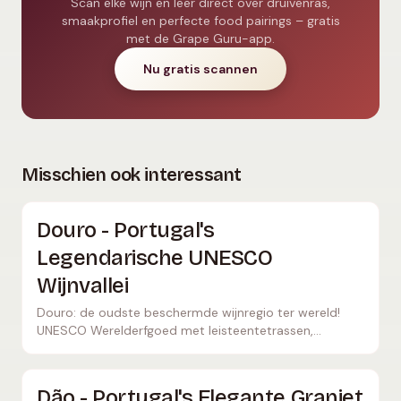
Scan elke wijn en leer direct over druivenras,
smaakprofiel en perfecte food pairings – gratis
met de Grape Guru-app.
Nu gratis scannen
Misschien ook interessant
Douro - Portugal's
Legendarische UNESCO
Wijnvallei
Douro: de oudste beschermde wijnregio ter wereld!
UNESCO Werelderfgoed met leisteentetrassen,
portwijn en krachtige Touriga Nacional rode wijnen.
Ontdek Portugal!
Dão - Portugal's Elegante Graniet