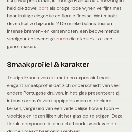
schijnwerpers staat, is Touriga Franca de onbezongen
held die zowel
port
als droge rode wijnen verfijnt met
haar fruitige elegantie en florale finesse. Wat maakt
deze druif zo bijzonder? De unieke balans tussen
intense bramen- en kersennoten, een bedwelmende
vioolgeur en levendige
zuren
die elke slok tot een
genot maken.
Smaakprofiel & karakter
Touriga Franca verrukt met een expressief maar
elegant smaakprofiel dat zich onderscheidt van veel
andere Portugese druiven. In het glas presenteert zij
intense aroma's van sappige bramen en donkere
kersen, vergezeld van een verleidelijke florale toon —
viooltjes en rozen lijken uit het glas op te stijgen. Deze
florale component is een echt handelsmerk van de
druif en maakt haar onmiskenbaar.