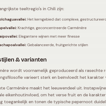
ngrijkste teeltregio's in Chili zijn:
lchaguavallei:
Het kerngebied dat complexe, gestructureer
pelvallei:
Krachtige, geconcentreerde Carménère
ipovallei:
Elegantere wijnen met meer finesse
chapoalvallei:
Gebalanceerde, fruitgerichte stijlen
tijlen & varianten
ère wordt voornamelijk geproduceerd als rasechte ro
pingsfilosofie varieert sterk en beïnvloedt het karakter
te Carménère maakt het leeuwendeel uit. Instapwijnen
le eikenhoutinvloed, om het verse fruit en de karakteri
ong toegankelijk en tonen de typische pepernoot duideli