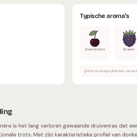
dy
,
stevige tannines
,
13.5-15
% vol.
.
Typische aroma's
:
Zw
Typische aroma's
Zwarte kers
Braam
Het aromaprofiel kan variëre
ding
ère is het lang verloren gewaande druivenras dat een 
tionale trots. Met zijn karakteristieke profiel van don