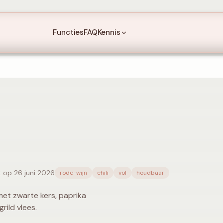
Functies
FAQ
Kennis
t op 26 juni 2026
rode-wijn
chili
vol
houdbaar
met zwarte kers, paprika
rild vlees.