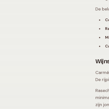
De bela
Co
Ra
Ma
Ca
Wijns
Carmén
De rij
Rasech
minima
zijn j