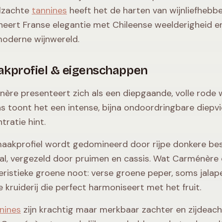
lzachte
tannines
heeft het de harten van wijnliefhebbe
eert Franse elegantie met Chileense weelderigheid e
moderne wijnwereld.
kprofiel & eigenschappen
ère presenteert zich als een diepgaande, volle rode 
as toont het een intense, bijna ondoordringbare diepvio
tratie hint.
aakprofiel wordt gedomineerd door rijpe donkere be
al, vergezeld door pruimen en cassis. Wat Carménère 
eristieke groene noot: verse groene peper, soms jalape
e kruiderij die perfect harmoniseert met het fruit.
nines
zijn krachtig maar merkbaar zachter en zijdeach