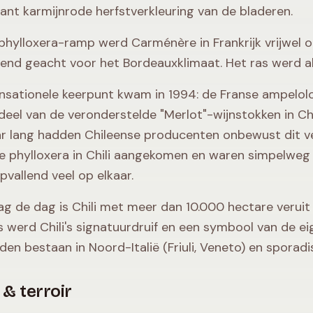
ljant karmijnrode herfstverkleuring van de bladeren.
phylloxera-ramp werd Carménère in Frankrijk vrijwel 
send geacht voor het Bordeauxklimaat. Het ras werd a
nsationele keerpunt kwam in 1994: de Franse ampelol
deel van de veronderstelde "Merlot"-wijnstokken in Ch
ar lang hadden Chileense producenten onbewust dit ve
e phylloxera in Chili aangekomen en waren simpelweg
opvallend veel op elkaar.
g de dag is Chili met meer dan 10.000 hectare veruit 
s werd Chili's signatuurdruif en een symbool van de eig
den bestaan in Noord-Italië (Friuli, Veneto) en sporadis
 & terroir