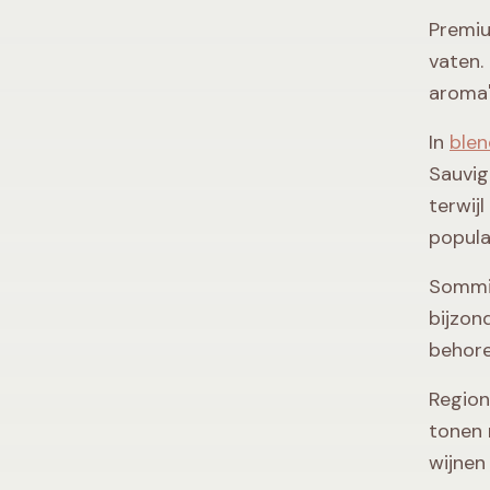
Premiu
vaten.
aroma'
In
blen
Sauvig
terwij
populai
Sommig
bijzon
behore
Regiona
tonen 
wijnen