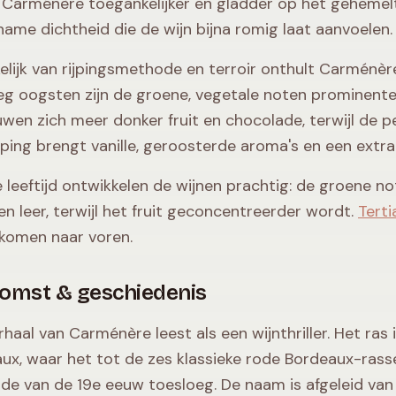
Carménère toegankelijker en gladder op het gehemel
ame dichtheid die de wijn bijna romig laat aanvoelen.
elijk van rijpingsmethode en terroir onthult Carménère 
oeg oogsten zijn de groene, vegetale noten prominente
wen zich meer donker fruit en chocolade, terwijl de pe
jping brengt vanille, geroosterde aroma's en een extra
 leeftijd ontwikkelen de wijnen prachtig: de groene
en leer, terwijl het fruit geconcentreerder wordt.
Terti
komen naar voren.
omst & geschiedenis
rhaal van Carménère leest als een wijnthriller. Het ras
ux, waar het tot de zes klassieke rode Bordeaux-ras
nde van de 19e eeuw toesloeg. De naam is afgeleid van