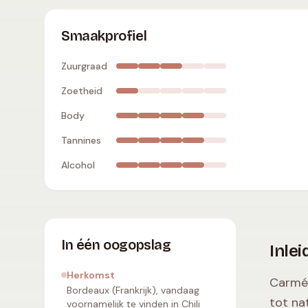
Carménère
:
matige zuurgraad
,
droog
,
volle bo
Smaakprofiel
Zuurgraad
Zoetheid
Body
Tannines
Alcohol
In één oogopslag
Inlei
Herkomst
Carmén
Bordeaux (Frankrijk), vandaag
tot na
voornamelijk te vinden in Chili