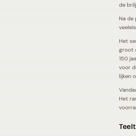
de bri
Na de 
veelei
Het se
groot 
150 ja
voor d
lijken 
Vandaa
Het ra
voorra
Teelt