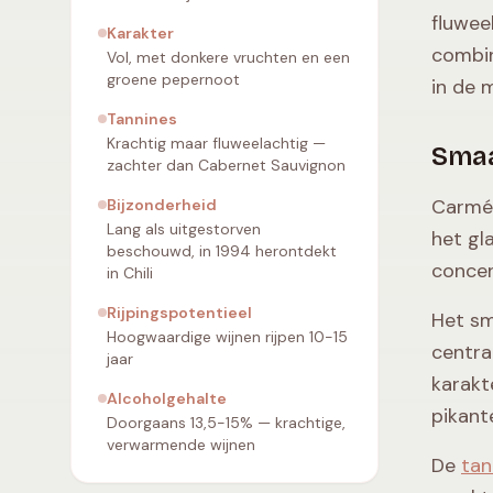
fluwee
Karakter
combin
Vol, met donkere vruchten en een
groene pepernoot
in de 
Tannines
Krachtig maar fluweelachtig —
Smaa
zachter dan Cabernet Sauvignon
Carmén
Bijzonderheid
Lang als uitgestorven
het gl
beschouwd, in 1994 herontdekt
concen
in Chili
Rijpingspotentieel
Het sm
Hoogwaardige wijnen rijpen 10-15
centra
jaar
karakt
Alcoholgehalte
pikant
Doorgaans 13,5-15% — krachtige,
verwarmende wijnen
De
tan