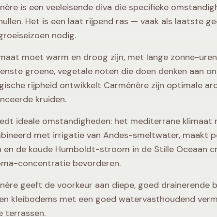
ère is een veeleisende diva die specifieke omstandigh
hullen. Het is een laat rijpend ras — vaak als laatste 
roeiseizoen nodig.
imaat moet warm en droog zijn, met lange zonne-uren i
nste groene, vegetale noten die doen denken aan onrijp
ogische rijpheid ontwikkelt Carménère zijn optimale aro
nceerde kruiden.
biedt ideale omstandigheden: het mediterrane klimaat
ineerd met irrigatie van Andes-smeltwater, maakt per
 en de koude Humboldt-stroom in de Stille Oceaan
oma-concentratie bevorderen.
ère geeft de voorkeur aan diepe, goed drainerende bo
en kleibodems met een goed watervasthoudend vermo
e terrassen.