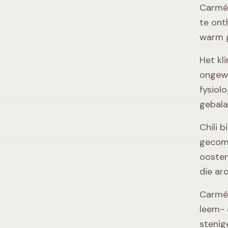
Carmén
te ont
warm g
Het kl
ongewe
fysiol
gebala
Chili 
gecomb
oosten
die ar
Carmén
leem- 
stenig