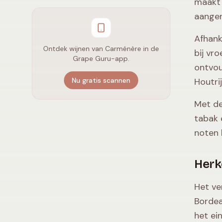
maakt 
aangen
Afhank
Ontdek wijnen van Carménère in de
bij vr
Grape Guru-app.
ontvou
Nu gratis scannen
Houtri
Met de
tabak 
noten 
Herk
Het ve
Bordea
het ei