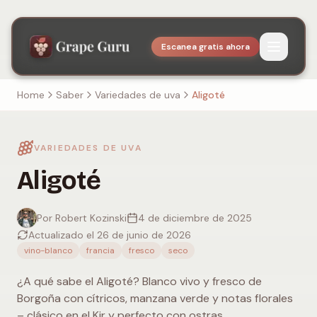
Escanea gratis ahora
Home
Saber
Variedades de uva
Aligoté
VARIEDADES DE UVA
Aligoté
Por Robert Kozinski
4 de diciembre de 2025
Actualizado el 26 de junio de 2026
vino-blanco
francia
fresco
seco
¿A qué sabe el Aligoté? Blanco vivo y fresco de
Borgoña con cítricos, manzana verde y notas florales
– clásico en el Kir y perfecto con ostras.