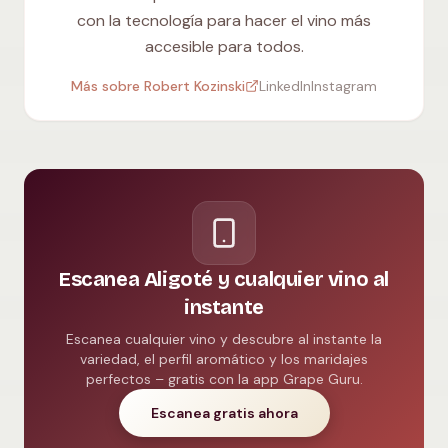
con la tecnología para hacer el vino más
accesible para todos.
Más sobre Robert Kozinski
LinkedIn
Instagram
Escanea Aligoté y cualquier vino al
instante
Escanea cualquier vino y descubre al instante la
variedad, el perfil aromático y los maridajes
perfectos – gratis con la app Grape Guru.
Escanea gratis ahora