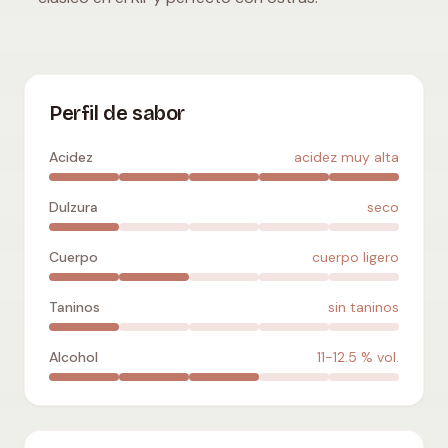
Aligoté
:
acidez muy alta
,
seco
,
cuerpo ligero
,
sin taninos
,
11
Perfil de sabor
Acidez
acidez muy alta
Dulzura
seco
Cuerpo
cuerpo ligero
Taninos
sin taninos
Alcohol
11-12.5
% vol.