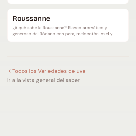
conocido como Gavi, ideal con pescado y antipasti.
Roussanne
¿A qué sabe la Roussanne? Blanco aromático y
generoso del Ródano con pera, melocotón, miel y
almendra – a menudo en blend con Marsanne, de gran
guarda.
Todos los Variedades de uva
Ir a la vista general del saber