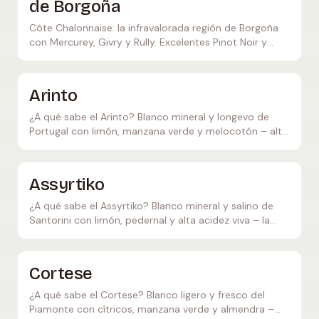
de Borgoña
Côte Chalonnaise: la infravalorada región de Borgoña
con Mercurey, Givry y Rully. Excelentes Pinot Noir y
Chardonnay a precios justos.
Arinto
¿A qué sabe el Arinto? Blanco mineral y longevo de
Portugal con limón, manzana verde y melocotón – alta
acidez, ideal para acompañar pescado.
Assyrtiko
¿A qué sabe el Assyrtiko? Blanco mineral y salino de
Santorini con limón, pedernal y alta acidez viva – la
gran uva griega, la respuesta helénica al Chablis.
Cortese
¿A qué sabe el Cortese? Blanco ligero y fresco del
Piamonte con cítricos, manzana verde y almendra –