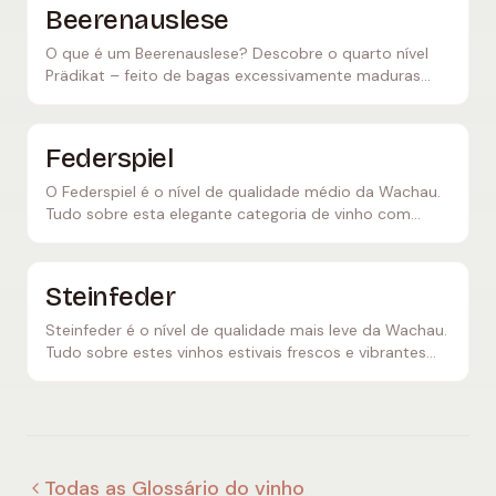
Beerenauslese
O que é um Beerenauslese? Descobre o quarto nível
Prädikat – feito de bagas excessivamente maduras
com podridão nobre. Tudo sobre a produção desta
raridade com doçura nobre.
Federspiel
O Federspiel é o nível de qualidade médio da Wachau.
Tudo sobre esta elegante categoria de vinho com
equilíbrio perfeito entre poder e frescura.
Steinfeder
Steinfeder é o nível de qualidade mais leve da Wachau.
Tudo sobre estes vinhos estivais frescos e vibrantes
com máximo de 11,5% de álcool.
Todas as Glossário do vinho