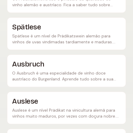
vinho alemão e austríaco. Fica a saber tudo sobre
Kabinett, Spätlese, Auslese, Beerenauslese,
Trockenbeerenauslese e Eiswein.
Spätlese
Spätlese é um nível de Prädikatswein alemão para
vinhos de uvas vindimadas tardiamente e maduras.
Descobre tudo sobre o peso do mosto, o estilo e as
harmonizações ideais.
Ausbruch
O Ausbruch é uma especialidade de vinho doce
austríaco do Burgenland. Aprende tudo sobre a sua
produção tradicional, podridão nobre e a sua
classificação de qualidade entre o Beerenauslese e o
TBA.
Auslese
Auslese é um nível Prädikat na vinicultura alemã para
vinhos muito maduros, por vezes com doçura nobre.
Aprende tudo sobre o peso do mosto, o sabor e os
melhores exemplos.