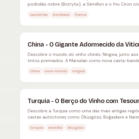
podridão nobre (Botrytis), a Sémillon e o frio Ciron c
de Yquem.
sauternes
bordeaux
franca
China - O Gigante Adormecido da Vitic
Descobre o mundo do vinho chinês: Ningxia, junto ao
tintos premiados. A Marselan como nova casta-bandeir
dicas.
china
novo-mundo
ningxia
Turquia - O Berço do Vinho com Tesou
Descobre a Turquia como uma das mais antigas regiõ
castas autóctones como Öküzgözü, Boğazkere e Narinc
Anatólia.
turquia
anatólia
öküzgözü