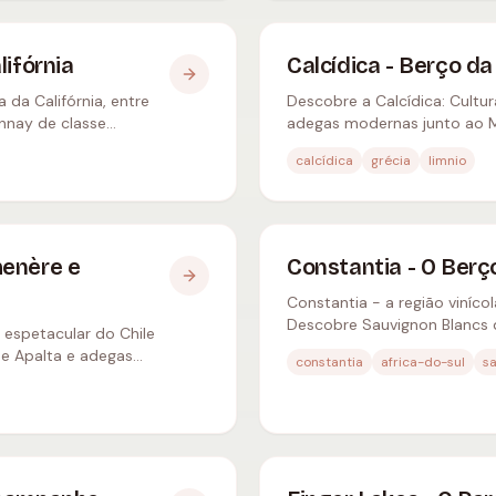
lifórnia
Calcídica - Berço da
 da Califórnia, entre
Descobre a Calcídica: Cultura
nnay de classe
adegas modernas junto ao M
calcídica
grécia
limnio
menère e
Constantia - O Berço
Constantia - a região vinícol
Descobre Sauvignon Blancs d
 espetacular do Chile
Constance.
de Apalta e adegas
constantia
africa-do-sul
s