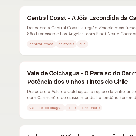
Central Coast - A Jóia Escondida da Ca
Descobre a Central Coast: a região vínicola mais fresca
São Francisco e Los Angeles, com Pinot Noir e Chardo
mundial.
central-coast
califórnia
eua
Vale de Colchagua - O Paraíso do Car
Potência dos Vinhos Tintos do Chile
Descobre o Vale de Colchagua: a região de vinho tinto
com Carmenère de classe mundial, o lendário terroir 
icónicas como Montes e Casa Lapostolle.
vale-de-colchagua
chile
carmenere