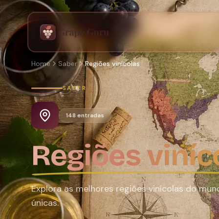
Home
Saber
Regiões vinícolas
SABER
148
entradas
Regiões viníc
Explora as melhores regiões vinícolas do mund
únicas.