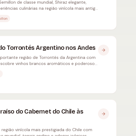
Semillon de classe mundial, Shiraz elegante,
riências culinárias na região vinícola mais antiga
illon
o do Torrontés Argentino nos Andes
mportante região de Torrontés da Argentina com
Descobre vinhos brancos aromáticos e poderosos
s
araíso do Cabernet do Chile às
 região vinícola mais prestigiada do Chile com
e mundial, terroir andino e adegas icónicas