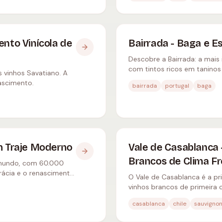
ento Vinícola de
Bairrada - Baga e 
Descobre a Bairrada: a mais
com tintos ricos em taninos
s vinhos Savatiano. A
inovadores como Luís Pato.
nascimento.
bairrada
portugal
baga
om Traje Moderno
Vale de Casablanca 
Brancos de Clima F
o mundo, com 60.000
Trácia e o renascimento
O Vale de Casablanca é a pri
vinhos brancos de primeira 
Pinot Noir e as melhores ade
casablanca
chile
sauvigno