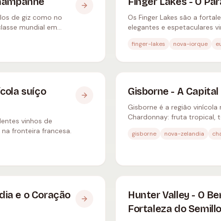
 Champanhe
Finger Lakes - O Par
olos de giz como no
Os Finger Lakes são a fortale
lasse mundial em
elegantes e espetaculares 
Iorque.
finger-lakes
nova-iorque
e
cola suíço
Gisborne - A Capita
Gisborne é a região vinícola
Chardonnay: fruta tropical, 
lentes vinhos de
Leste.
na fronteira francesa.
gisborne
nova-zelandia
ch
dia e o Coração
Hunter Valley - O Be
Fortaleza do Semill