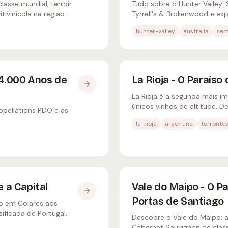
asse mundial, terroir
Tudo sobre o Hunter Valley: 
tivinícola na região
Tyrrell's & Brokenwood e expe
da Austrália.
hunter-valley
australia
sem
 4.000 Anos de
La Rioja - O Paraís
La Rioja é a segunda mais i
únicos vinhos de altitude. 
appellations PDO e as
tintos de Bonarda.
la-rioja
argentina
torronte
e a Capital
Vale do Maipo - O P
Portas de Santiago
co em Colares aos
sificada de Portugal.
Descobre o Vale do Maipo: a
Cabernet Sauvignon de class