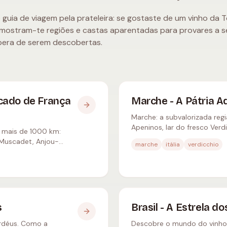
guia de viagem pela prateleira: se gostaste de um vinho da 
 mostram-te regiões e castas aparentadas para provares a se
spera de serem descobertas.
ficado de França
Marche - A Pátria Ad
Marche: a subvalorizada regi
Apeninos, lar do fresco Ver
e mais de 1000 km:
Rosso Piceno.
 Muscadet, Anjou-
marche
itália
verdicchio
s
Brasil - A Estrela
ordéus. Como a
Descobre o mundo do vinho b