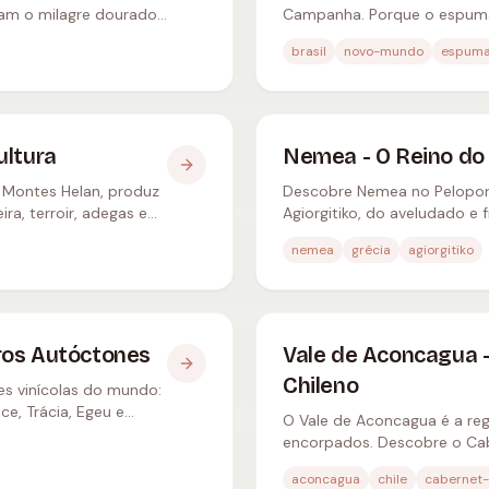
riam o milagre dourado
Campanha. Porque o espumante
adegas.
brasil
novo-mundo
espuma
ultura
Nemea - O Reino do 
s Montes Helan, produz
Descobre Nemea no Pelopone
a, terroir, adegas e
Agiorgitiko, do aveludado e 
dicas.
nemea
grécia
agiorgitiko
ros Autóctones
Vale de Aconcagua 
Chileno
es vinícolas do mundo:
e, Trácia, Egeu e
O Vale de Aconcagua é a reg
encorpados. Descobre o Cab
produtores da região.
aconcagua
chile
cabernet-