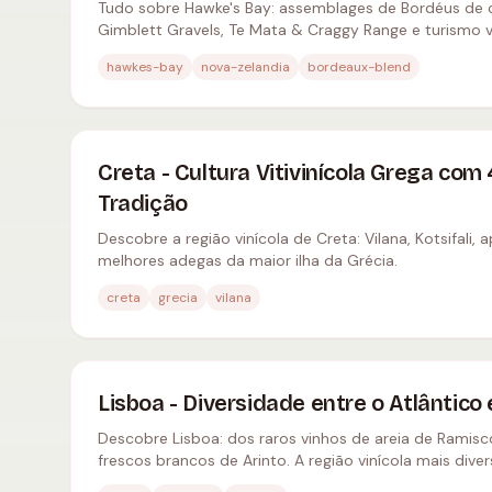
Tudo sobre Hawke's Bay: assemblages de Bordéus de cl
Gimblett Gravels, Te Mata & Craggy Range e turismo vi
mais antiga da Nova Zelândia.
hawkes-bay
nova-zelandia
bordeaux-blend
Creta - Cultura Vitivinícola Grega com
Tradição
Descobre a região vinícola de Creta: Vilana, Kotsifali, 
melhores adegas da maior ilha da Grécia.
creta
grecia
vilana
Lisboa - Diversidade entre o Atlântico 
Descobre Lisboa: dos raros vinhos de areia de Ramis
frescos brancos de Arinto. A região vinícola mais diver