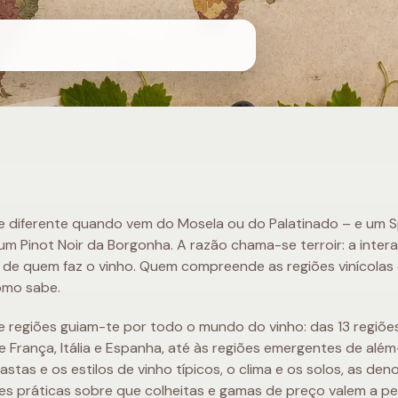
e diferente quando vem do Mosela ou do Palatinado – e um 
um Pinot Noir da Borgonha. A razão chama-se terroir: a intera
o de quem faz o vinho. Quem compreende as regiões vinícola
omo sabe.
e regiões guiam-te por todo o mundo do vinho: das 13 regiõ
França, Itália e Espanha, até às regiões emergentes de além
astas e os estilos de vinho típicos, o clima e os solos, as de
es práticas sobre que colheitas e gamas de preço valem a pe