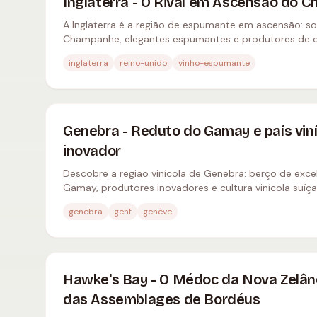
Inglaterra - O Rival em Ascensão do
A Inglaterra é a região de espumante em ascensão: s
Champanhe, elegantes espumantes e produtores de c
Sussex e Kent.
inglaterra
reino-unido
vinho-espumante
Genebra - Reduto do Gamay e país viní
inovador
Descobre a região vinícola de Genebra: berço de exce
Gamay, produtores inovadores e cultura vinícola suíça 
genebra
genf
genève
Hawke's Bay - O Médoc da Nova Zelân
das Assemblages de Bordéus