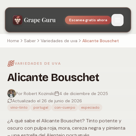
Escanea gratis ahora
Home
Saber
Variedades de uva
Alicante Bouschet
VARIEDADES DE UVA
Alicante Bouschet
Por Robert Kozinski
4 de diciembre de 2025
Actualizado el 26 de junio de 2026
vino-tinto
portugal
con-cuerpo
especiado
¿A qué sabe el Alicante Bouschet? Tinto potente y
oscuro con pulpa roja, mora, cereza negra y pimienta
– una estrella del Alentejo portugués.