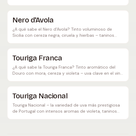
y diversas appellations.
Nero d'Avola
¿A qué sabe el Nero d'Avola? Tinto voluminoso de
Sicilia con cereza negra, ciruela y hierbas – taninos
suaves, especiado, ideal con cocina mediterránea.
Touriga Franca
¿A qué sabe la Touriga Franca? Tinto aromático del
Douro con mora, cereza y violeta – uva clave en el vino
de Oporto y los tintos del Douro.
Touriga Nacional
Touriga Nacional – la variedad de uva más prestigiosa
de Portugal con intensos aromas de violeta, taninos
poderosos y extraordinario potencial de
envejecimiento. Todo sobre el origen, el sabor y el
maridaje.