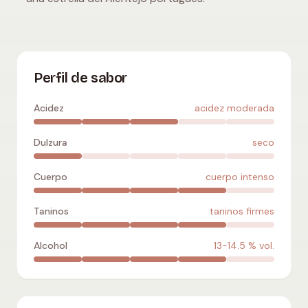
Alicante Bouschet
:
acidez moderada
,
seco
,
cuerpo intens
Perfil de sabor
Acidez
acidez moderada
Dulzura
seco
Cuerpo
cuerpo intenso
Taninos
taninos firmes
Alcohol
13-14.5
% vol.