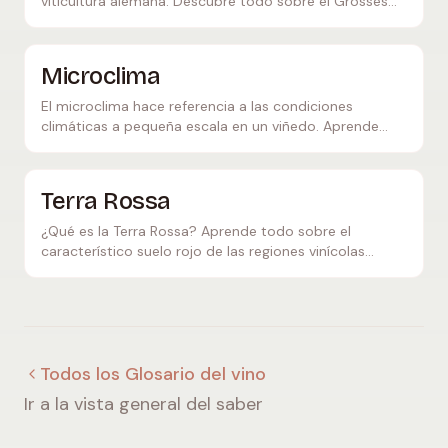
viticultura alemana. Descubre todo sobre el Grosses
Gewächs (GG), los criterios estrictos y los mejores
parajes.
Microclima
El microclima hace referencia a las condiciones
climáticas a pequeña escala en un viñedo. Aprende
cómo la pendiente, la orientación y las corrientes de
aire moldean la calidad del vino.
Terra Rossa
¿Qué es la Terra Rossa? Aprende todo sobre el
característico suelo rojo de las regiones vinícolas
mediterráneas y su influencia en el carácter del vino.
Todos los Glosario del vino
Ir a la vista general del saber