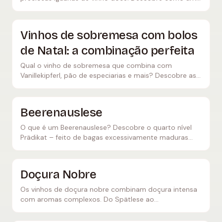
fungo se torna ouro líquido.
Vinhos de sobremesa com bolos
de Natal: a combinação perfeita
Qual o vinho de sobremesa que combina com
Vanillekipferl, pão de especiarias e mais? Descobre as
combinações perfeitas, de Eiswein e Auslese a vinho
do Porto, para os bolos de Natal.
Beerenauslese
O que é um Beerenauslese? Descobre o quarto nível
Prädikat – feito de bagas excessivamente maduras
com podridão nobre. Tudo sobre a produção desta
raridade com doçura nobre.
Doçura Nobre
Os vinhos de doçura nobre combinam doçura intensa
com aromas complexos. Do Spätlese ao
Trockenbeerenauslese — o pináculo da vinificação.