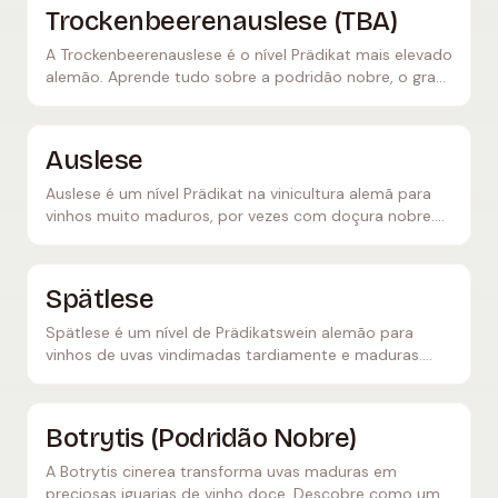
Trockenbeerenauslese (TBA)
A Trockenbeerenauslese é o nível Prädikat mais elevado
alemão. Aprende tudo sobre a podridão nobre, o grau
de mosto, a produção e os lendários vinhos doces
feitos de bagos como passas.
Auslese
Auslese é um nível Prädikat na vinicultura alemã para
vinhos muito maduros, por vezes com doçura nobre.
Aprende tudo sobre o peso do mosto, o sabor e os
melhores exemplos.
Spätlese
Spätlese é um nível de Prädikatswein alemão para
vinhos de uvas vindimadas tardiamente e maduras.
Descobre tudo sobre o peso do mosto, o estilo e as
harmonizações ideais.
Botrytis (Podridão Nobre)
A Botrytis cinerea transforma uvas maduras em
preciosas iguarias de vinho doce. Descobre como um