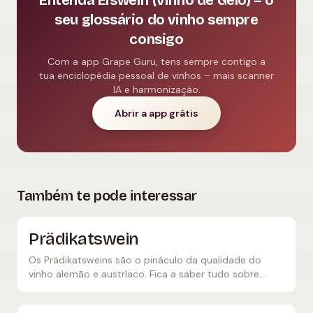
Entenda Eiswein (Vinho de Gelo) – o
seu glossário do vinho sempre
consigo
Com a app Grape Guru, tens sempre contigo a
tua enciclopédia pessoal de vinhos – mais scanner
IA e harmonização.
Abrir a app grátis
Também te pode interessar
Prädikatswein
Os Prädikatsweins são o pináculo da qualidade do
vinho alemão e austríaco. Fica a saber tudo sobre
Kabinett, Spätlese, Auslese, Beerenauslese,
Trockenbeerenauslese e Eiswein.