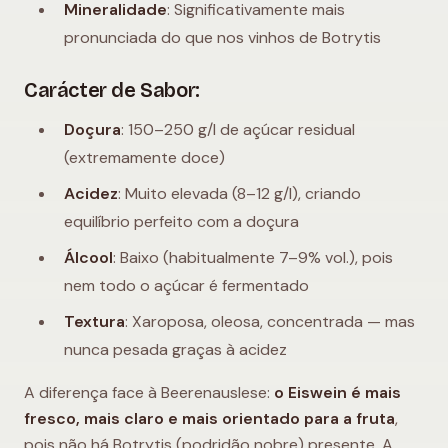
Mineralidade
: Significativamente mais
pronunciada do que nos vinhos de Botrytis
Carácter de Sabor:
Doçura
: 150–250 g/l de açúcar residual
(extremamente doce)
Acidez
: Muito elevada (8–12 g/l), criando
equilíbrio perfeito com a doçura
Álcool
: Baixo (habitualmente 7–9% vol.), pois
nem todo o açúcar é fermentado
Textura
: Xaroposa, oleosa, concentrada — mas
nunca pesada graças à acidez
A diferença face à Beerenauslese:
o Eiswein é mais
fresco, mais claro e mais orientado para a fruta
,
pois não há Botrytis (podridão nobre) presente. A