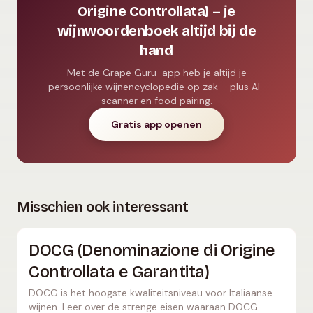
Origine Controllata) – je
wijnwoordenboek altijd bij de
hand
Met de Grape Guru-app heb je altijd je
persoonlijke wijnencyclopedie op zak – plus AI-
scanner en food pairing.
Gratis app openen
Misschien ook interessant
DOCG (Denominazione di Origine
Controllata e Garantita)
DOCG is het hoogste kwaliteitsniveau voor Italiaanse
wijnen. Leer over de strenge eisen waaraan DOCG-