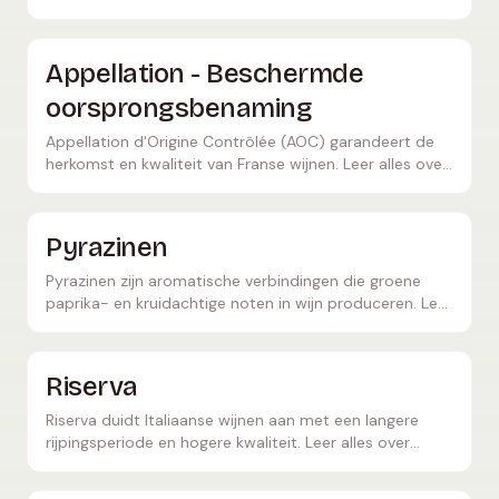
wijnen moeten voldoen en welke zones deze
onderscheiding dragen.
Appellation - Beschermde
oorsprongsbenaming
Appellation d'Origine Contrôlée (AOC) garandeert de
herkomst en kwaliteit van Franse wijnen. Leer alles over
het Franse herkomstbenamingssysteem.
Pyrazinen
Pyrazinen zijn aromatische verbindingen die groene
paprika- en kruidachtige noten in wijn produceren. Leer
hoe ze ontstaan en welke druivenrassen het meest
worden beïnvloed.
Riserva
Riserva duidt Italiaanse wijnen aan met een langere
rijpingsperiode en hogere kwaliteit. Leer alles over
minimumeisen, productie en de mooiste Riserva-
wijnen.