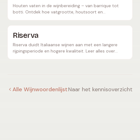
Houten vaten in de wijnbereiding – van barrique tot
botti. Ontdek hoe vatgrootte, houtsoort en
brandgraad de smaak van wijn bepalen.
Riserva
Riserva duidt Italiaanse wijnen aan met een langere
rijpingsperiode en hogere kwaliteit. Leer alles over
minimumeisen, productie en de mooiste Riserva-
wijnen.
Alle Wijnwoordenlijst
Naar het kennisoverzicht