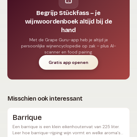
Begrijp Stückfass – je
wijnwoordenboek altijd bij de
hand
Met de Grape Guru-app heb je altijd je
persoonlijke wijnencyclopedie op zak – plus AI-
scanner en food pairing.
Gratis app openen
Misschien ook interessant
Barrique
Een barrique is een klein eikenhoutenvat van 225 liter.
Leer hoe barrique-rijping wijn vormt en welke aroma's