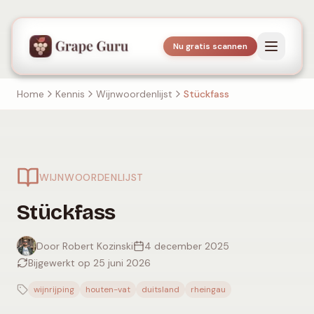
Nu gratis scannen
Home
Kennis
Wijnwoordenlijst
Stückfass
WIJNWOORDENLIJST
Stückfass
Door Robert Kozinski
4 december 2025
Bijgewerkt op 25 juni 2026
wijnrijping
houten-vat
duitsland
rheingau