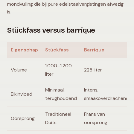
mondvulling die bij pure edelstaalvergistingen afwezig
is.
Stückfass versus barrique
Eigenschap
Stückfass
Barrique
1.000–1.200
Volume
225 liter
liter
Minimaal,
Intens,
Eikinvloed
terughoudend
smaakoverdrachend
Traditioneel
Frans van
Oorsprong
Duits
oorsprong