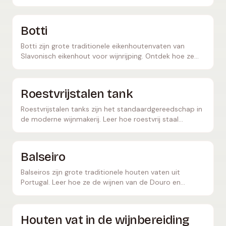
het creëert.
Botti
Botti zijn grote traditionele eikenhoutenvaten van
Slavonisch eikenhout voor wijnrijping. Ontdek hoe ze
het karakter van Barolo, Brunello en meer bepalen.
Roestvrijstalen tank
Roestvrijstalen tanks zijn het standaardgereedschap in
de moderne wijnmakerij. Leer hoe roestvrij staal
frisheid, fruitigheid en raskarakter bewaart.
Balseiro
Balseiros zijn grote traditionele houten vaten uit
Portugal. Leer hoe ze de wijnen van de Douro en
portwijn vormen, en hoe ze verschillen van barriques.
Houten vat in de wijnbereiding