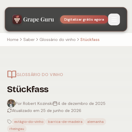
Digitalizar grátis agora
Home
Saber
Glossário do vinho
Stückfass
GLOSSÁRIO DO VINHO
Stückfass
Por Robert Kozinski
4 de dezembro de 2025
Atualizado em 25 de junho de 2026
estágio-do-vinho
barrica-de-madeira
alemanha
rheingau