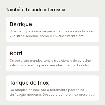
Também te pode interessar
Barrique
Uma barrique é uma pequena barrica de carvalho com
225 litros. Aprende como o envelhecimento em
barrique molda o vinho e que aromas cria.
Botti
Os botti são grandes tonéis tradicionais de carvalho
eslavónico usados para o envelhecimento do vinho.
Descobre como moldam o carácter do Barolo, Brunello
e outros.
Tanque de Inox
Os tanques de inox são a ferramenta padrão na
vinificação moderna. Descobre como o inox preserva a
frescura, o carácter frutado e varietal no vinho.