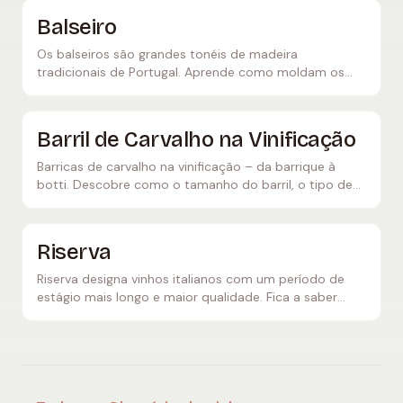
Balseiro
Os balseiros são grandes tonéis de madeira
tradicionais de Portugal. Aprende como moldam os
vinhos do Douro e os vinhos do Porto, e como diferem
das barriques.
Barril de Carvalho na Vinificação
Barricas de carvalho na vinificação – da barrique à
botti. Descobre como o tamanho do barril, o tipo de
madeira e o grau de tosta moldam o sabor do vinho.
Riserva
Riserva designa vinhos italianos com um período de
estágio mais longo e maior qualidade. Fica a saber
tudo sobre os requisitos mínimos, a produção e os
melhores vinhos Riserva.