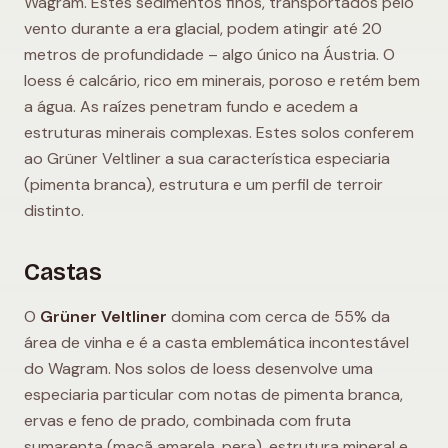
Wagram. Estes sedimentos finos, transportados pelo
vento durante a era glacial, podem atingir até 20
metros de profundidade – algo único na Áustria. O
loess é calcário, rico em minerais, poroso e retém bem
a água. As raízes penetram fundo e acedem a
estruturas minerais complexas. Estes solos conferem
ao Grüner Veltliner a sua característica especiaria
(pimenta branca), estrutura e um perfil de terroir
distinto.
Castas
O
Grüner Veltliner
domina com cerca de 55% da
área de vinha e é a casta emblemática incontestável
do Wagram. Nos solos de loess desenvolve uma
especiaria particular com notas de pimenta branca,
ervas e feno de prado, combinada com fruta
sumarenta (maçã amarela, pera), estrutura mineral e