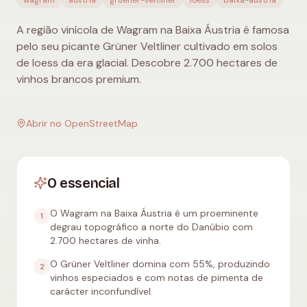
wagram
austria
gruener-veltliner
loess
baixa-austria
A região vinícola de Wagram na Baixa Áustria é famosa
pelo seu picante Grüner Veltliner cultivado em solos
de loess da era glacial. Descobre 2.700 hectares de
vinhos brancos premium.
Abrir no OpenStreetMap
O essencial
O Wagram na Baixa Áustria é um proeminente
1
degrau topográfico a norte do Danúbio com
2.700 hectares de vinha.
O Grüner Veltliner domina com 55%, produzindo
2
vinhos especiados e com notas de pimenta de
carácter inconfundível.