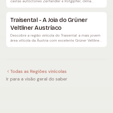
castas autóctones Zierfandler e Rotgipfler, clima
panónico e adegas de primeira classe.
Traisental - A Joia do Grüner
Veltliner Austríaco
Descobre a região vinícola do Traisental: a mais jovem
área vitícola da Áustria com excelente Grüner Veltliner,
solos calcários minerais e vinicultores inovadores.
Todas as Regiões vinícolas
Ir para a visão geral do saber