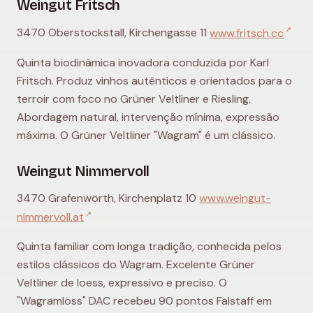
Weingut Fritsch
↗
3470 Oberstockstall, Kirchengasse 11
www.fritsch.cc
Quinta biodinâmica inovadora conduzida por Karl
Fritsch. Produz vinhos autênticos e orientados para o
terroir com foco no Grüner Veltliner e Riesling.
Abordagem natural, intervenção mínima, expressão
máxima. O Grüner Veltliner "Wagram" é um clássico.
Weingut Nimmervoll
3470 Grafenwörth, Kirchenplatz 10
www.weingut-
↗
nimmervoll.at
Quinta familiar com longa tradição, conhecida pelos
estilos clássicos do Wagram. Excelente Grüner
Veltliner de loess, expressivo e preciso. O
"Wagramlöss" DAC recebeu 90 pontos Falstaff em