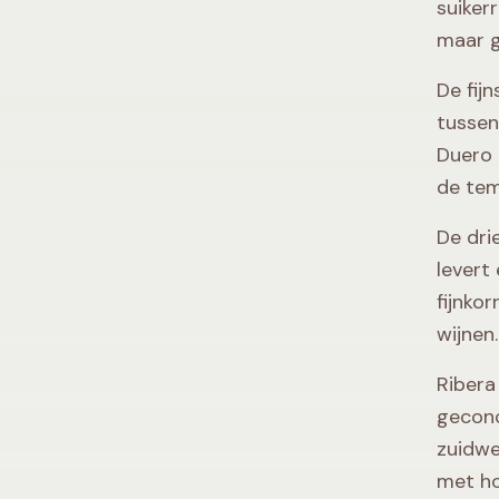
suiker
maar g
De fij
tussen 
Duero 
de tem
De dri
levert
fijnko
wijnen.
Ribera
geconc
zuidwe
met ho