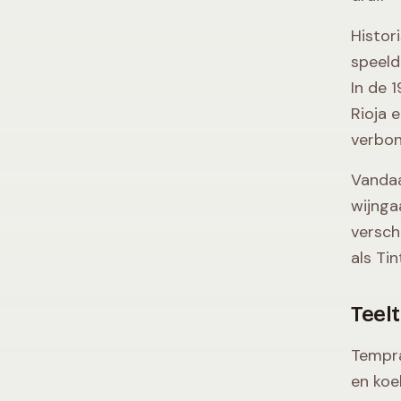
Histor
speeld
In de 
Rioja 
verbon
Vandaa
wijnga
verschi
als Tin
Teelt
Tempra
en koe