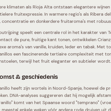
lere klimaten als Rioja Alta ontstaan elegantere wijn
tielere fruitexpressie. In warmere regio's als Ribera d
, concentratie en donkerdere fruitaroma's met robuus
outrijping speelt een centrale rol in het karakter van 
ntact de pure, fruitige kant tonen, ontwikkelen Crianz
xe aroma's van vanille, kruiden, leder en tabak. Met 
nillos een fascinerende tertiaire complexiteit met t
stoelen, terwijl het fruit eleganter en subtieler wordt.
omst & geschiedenis
nillo heeft zijn wortels in Noord-Spanje, hoewel de 
ken. DNA-analyses suggereren dat hij mogelijk afstam
anillo" komt van het Spaanse woord "temprano" (vroeg
— meestal enkele weken vóór andere rode druiven uit d