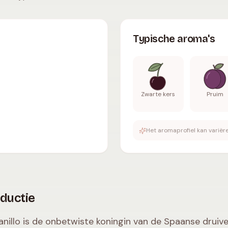
dy
,
stevige tannines
,
13-14.5
% vol.
.
Typische aroma's
:
Zw
Typische aroma's
Zwarte kers
Pruim
Het aromaprofiel kan variëre
oductie
nillo is de onbetwiste koningin van de Spaanse druive