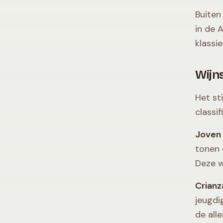
Buiten
in de 
klassie
Wijns
Het st
classif
Joven 
tonen 
Deze w
Crianz
jeugdi
de all