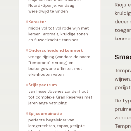
Rioja 
Noord-Spanje, vandaag
wereldwijd te vinden
kruidi
decenn
Karakter
middelvol tot vol rode wijn met
toegan
kersen-aroma's, kruidige tonen
kenmer
en fluweelzachte tannines
Onderscheidend kenmerk
Smaa
vroege rijping (vandaar de naam
"temprano" = vroeg) en
buitengewone affiniteit met
Tempra
eikenhouten vaten
wijnen
Stijlspectrum
gerijp
van frisse Jóvenes zonder hout
tot complexe Gran Reservas met
De typ
jarenlange vatrijping
pruime
Spijscombinatie
zonder
perfecte begeleider van
Tempra
lamgerechten, tapas, gerijpte