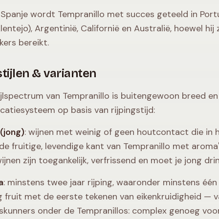
 Spanje wordt Tempranillo met succes geteeld in Portu
Alentejo), Argentinië, Californië en Australië, hoewel h
kers bereikt.
tijlen & varianten
ijlspectrum van Tempranillo is buitengewoon breed en
icatiesysteem op basis van rijpingstijd:
(jong)
: wijnen met weinig of geen houtcontact die in
de fruitige, levendige kant van Tempranillo met aroma'
ijnen zijn toegankelijk, verfrissend en moet je jong dri
a
: minstens twee jaar rijping, waaronder minstens één
g fruit met de eerste tekenen van eikenkruidigheid — van
eskunners onder de Tempranillos: complex genoeg voor