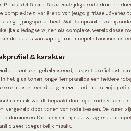
en Ribera del Duero. Deze veelzijdige rode druif produ
ge complexiteit, variërend van jeugdig frisse Jóvenes
ialang rijpingspotentieel. Wat Tempranillo zo bijzond
kelijke alledagse wijnen als complexe, wereldklasse ro
kende balans van sappig fruit, soepele tannines en ee
kprofiel & karakter
nillo toont een gebalanceerd, elegant profiel dat he
. In het glas tonen jonge Tempranillos een heldere robij
te exemplaren een diep granaatrood met oranje getint
ische smaak wordt bepaald door rijpe rode vruchten
n, vergezeld door tonen van rode bessen. De zuren zij
 te domineren. De tannines zijn aanwezig maar soepel,
nillo zeer toegankelijk maakt.