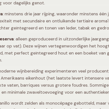
 voor dagelijks genot.
va
: minstens drie jaar rijping, waaronder minstens één 
xiteit met secundaire en ontluikende tertiaire aroma's
achter geïntegreerd en tonen van leder, tabak en ged
eserva
: alleen geproduceerd in uitzonderlijke jaargang
aar op vat). Deze wijnen vertegenwoordigen het hoog
d, met perfect geïntegreerd hout en een boeket van g
.
moderne wijnbereiding experimenteren veel producent
 Amerikaans eikenhout (het laatste levert intensere va
kte vaten, barriques versus grotere foudres. Sommi
g en minimale zwaveltoevoeging voor een authentiekere
nillo wordt zelden als monocépage gebotteld, maar v