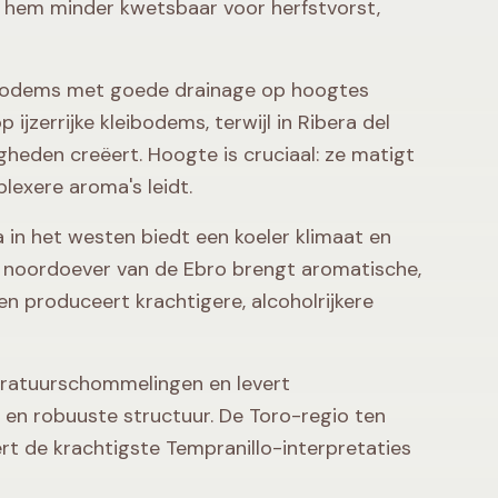
kt hem minder kwetsbaar voor herfstvorst,
jke bodems met goede drainage op hoogtes
ijzerrijke kleibodems, terwijl in Ribera del
heden creëert. Hoogte is cruciaal: ze matigt
lexere aroma's leidt.
ta in het westen biedt een koeler klimaat en
de noordoever van de Ebro brengt aromatische,
ten produceert krachtigere, alcoholrijkere
eratuurschommelingen en levert
 en robuuste structuur. De Toro-regio ten
t de krachtigste Tempranillo-interpretaties