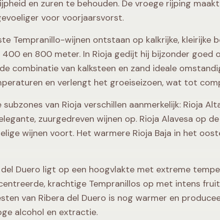
rijpheid en zuren te behouden. De vroege rijping maa
evoeliger voor voorjaarsvorst.
nste Tempranillo-wijnen ontstaan op kalkrijke, kleiri
400 en 800 meter. In Rioja gedijt hij bijzonder goed op 
de combinatie van kalksteen en zand ideale omstandig
peraturen en verlengt het groeiseizoen, wat tot comp
e subzones van Rioja verschillen aanmerkelijk: Rioja Al
 elegante, zuurgedreven wijnen op. Rioja Alavesa op 
rrelige wijnen voort. Het warmere Rioja Baja in het oos
 del Duero ligt op een hoogvlakte met extreme temp
entreerde, krachtige Tempranillos op met intens fruit
sten van Ribera del Duero is nog warmer en produceer
ge alcohol en extractie.