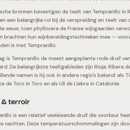
ische bronnen bevestigen de teelt van Tempranillo in R
en een belangrijke rol bij de verspreiding en teelt van
19e eeuw, toen phylloxera de Franse wijngaarden verwo
en brachten hun wijnbereidingstechnieken mee — vooral
den is met Tempranillo.
g is Tempranillo de meest aangeplante rode druif v
ard. De belangrijkste teeltgebieden zijn Rioja, Ribera 
llende namen is hij ook in andere regio's bekend: als Ti
ta de Toro in Toro en als Ull de Llebre in Catalonië.
 & terroir
nillo is een relatief veeleisende druif die voorkeur h
le nachten. Deze temperatuurschommelingen zijn doo