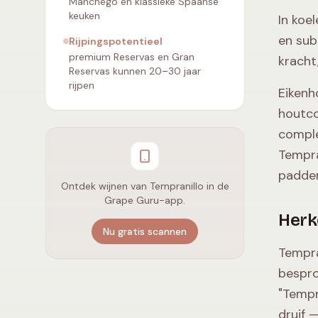
Manchego en klassieke Spaanse
keuken
In koe
en sub
Rijpingspotentieel
premium Reservas en Gran
kracht
Reservas kunnen 20–30 jaar
rijpen
Eikenh
houtco
comple
Tempra
padden
Ontdek wijnen van Tempranillo in de
Grape Guru-app.
Herk
Nu gratis scannen
Tempra
bespro
"Tempr
druif 