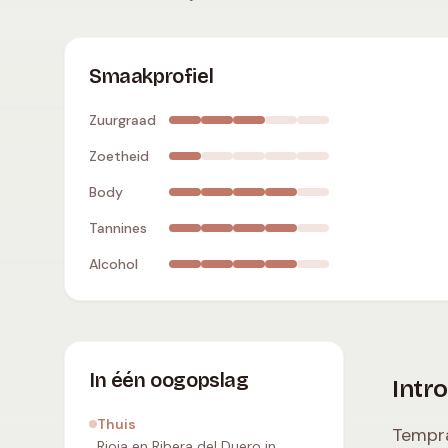
Tempranillo
:
matige zuurgraad
,
droog
,
volle bo
Smaakprofiel
Zuurgraad
Zoetheid
Body
Tannines
Alcohol
In één oogopslag
Intr
Thuis
Tempra
Rioja en Ribera del Duero in