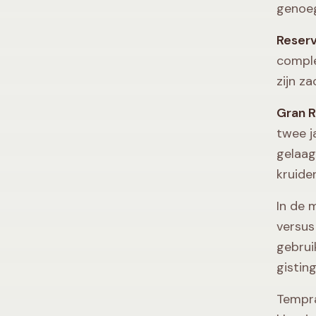
genoeg
Reser
comple
zijn z
Gran R
twee j
gelaag
kruiden
In de 
versus
gebrui
gistin
Tempra