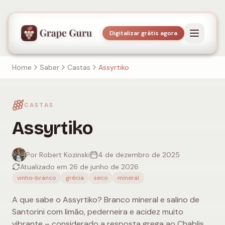
Digitalizar grátis agora
Home
Saber
Castas
Assyrtiko
CASTAS
Assyrtiko
Por Robert Kozinski
4 de dezembro de 2025
Atualizado em 26 de junho de 2026
vinho-branco
grécia
seco
mineral
A que sabe o Assyrtiko? Branco mineral e salino de
Santorini com limão, pederneira e acidez muito
vibrante – considerado a resposta grega ao Chablis.