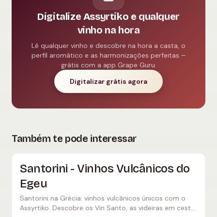
Digitalize Assyrtiko e qualquer
vinho na hora
Lê qualquer vinho e descobre na hora a casta, o
perfil aromático e as harmonizações perfeitas –
grátis com a app Grape Guru.
Digitalizar grátis agora
Também te pode interessar
Santorini - Vinhos Vulcânicos do
Egeu
Santorini na Grécia: vinhos vulcânicos únicos com o
Assyrtiko. Descobre os Vin Santo, as videiras em cesta