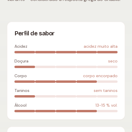
Assyrtiko
:
acidez muito alta
,
seco
,
corpo encorpado
,
sem 
Perfil de sabor
Acidez
acidez muito alta
Doçura
seco
Corpo
corpo encorpado
Taninos
sem taninos
Álcool
13-15
% vol.