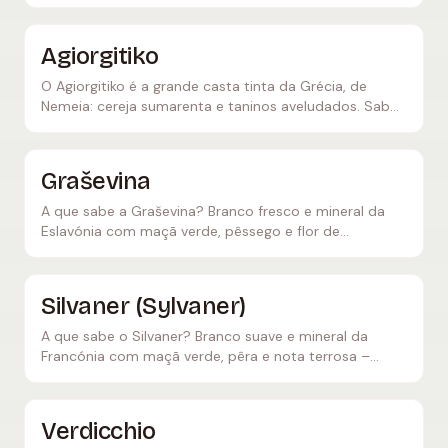
(kouloura) e os sabores únicos da ilha egeia.
Agiorgitiko
O Agiorgitiko é a grande casta tinta da Grécia, de
Nemeia: cereja sumarenta e taninos aveludados. Sabor,
estilos de vinho e a comida que combina.
Graševina
A que sabe a Graševina? Branco fresco e mineral da
Eslavónia com maçã verde, pêssego e flor de
sabugueiro – o equivalente croata do Welschriesling.
Silvaner (Sylvaner)
A que sabe o Silvaner? Branco suave e mineral da
Francónia com maçã verde, pêra e nota terrosa –
acidez discreta, ideal com espargos e peixe.
Verdicchio