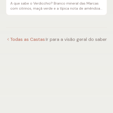
A que sabe o Verdicchio? Branco mineral das Marcas
com citrinos, maçã verde e a típica nota de amêndoa
amarga no final – fresco e com bom potencial de
guarda.
Todas as Castas
Ir para a visão geral do saber