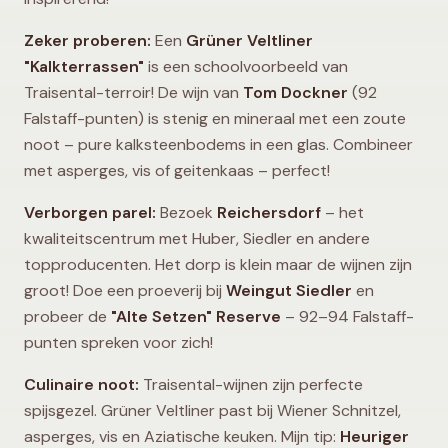
Zeker proberen:
Een
Grüner Veltliner
"Kalkterrassen"
is een schoolvoorbeeld van
Traisental-terroir! De wijn van
Tom Dockner
(92
Falstaff-punten) is stenig en mineraal met een zoute
noot – pure kalksteenbodems in een glas. Combineer
met asperges, vis of geitenkaas – perfect!
Verborgen parel:
Bezoek
Reichersdorf
– het
kwaliteitscentrum met Huber, Siedler en andere
topproducenten. Het dorp is klein maar de wijnen zijn
groot! Doe een proeverij bij
Weingut Siedler
en
probeer de
"Alte Setzen" Reserve
– 92–94 Falstaff-
punten spreken voor zich!
Culinaire noot:
Traisental-wijnen zijn perfecte
spijsgezel. Grüner Veltliner past bij Wiener Schnitzel,
asperges, vis en Aziatische keuken. Mijn tip:
Heuriger