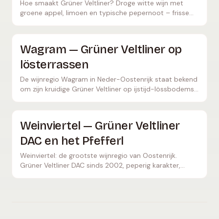
Hoe smaakt Grüner Veltliner? Droge witte wijn met
groene appel, limoen en typische pepernoot – frisse
zuurgraad, ideaal bij schnitzel & asperges.
Wagram — Grüner Veltliner op
lösterrassen
De wijnregio Wagram in Neder-Oostenrijk staat bekend
om zijn kruidige Grüner Veltliner op ijstijd-lössbodems.
Ontdek 2.700 hectare premium witte wijnen.
Weinviertel — Grüner Veltliner
DAC en het Pfefferl
Weinviertel: de grootste wijnregio van Oostenrijk.
Grüner Veltliner DAC sinds 2002, peperig karakter,
lössterroirs. Retz, Poysdorf, authentieke wijncultuur.