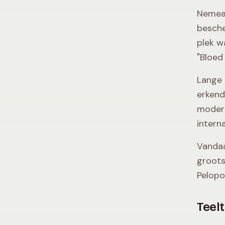
Nemea,
besche
plek w
"Bloed
Lange 
erkend
modern
intern
Vandaa
groots
Pelopo
Teelt