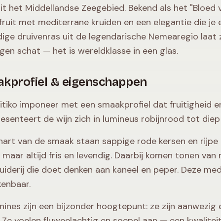
uit het Middellandse Zeegebied. Bekend als het "Bloed
fruit met mediterrane kruiden en een elegantie die je e
jdige druivenras uit de legendarische Nemearegio laat 
gen schat — het is wereldklasse in een glas.
kprofiel & eigenschappen
itiko imponeer met een smaakprofiel dat fruitigheid en
esenteert de wijn zich in lumineus robijnrood tot diep g
 hart van de smaak staan sappige rode kersen en rijpe 
maar altijd fris en levendig. Daarbij komen tonen van 
kruiderij die doet denken aan kaneel en peper. Deze med
enbaar.
nines zijn een bijzonder hoogtepunt: ze zijn aanwezig 
 Ze voelen fluweelachtig en soepel aan — een kwaliteit