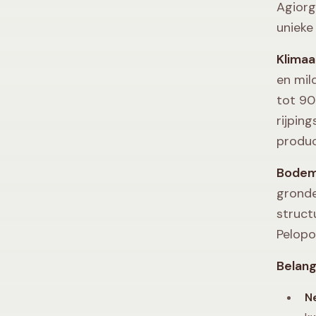
Agiorg
unieke
Klima
en mil
tot 90
rijpin
produc
Bodem
gronde
struct
Pelopo
Belangr
N