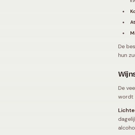
kw
Ko
At
M
De bes
hun zu
Wijns
De vee
wordt
Lichte
dageli
alcohol