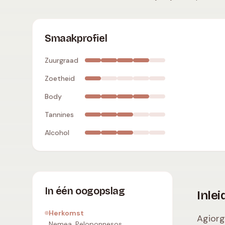
Agiorgitiko
:
hoge zuurgraad
,
droog
,
volle body
,
Smaakprofiel
Zuurgraad
Zoetheid
Body
Tannines
Alcohol
In één oogopslag
Inlei
Herkomst
Agiorg
Nemea, Peloponnesos