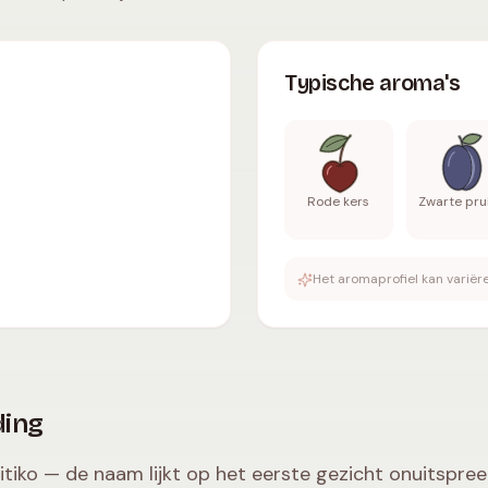
matige tannines
,
12.5-14.5
% vol.
.
Typische aroma's
:
Rod
Typische aroma's
Rode kers
Zwarte pr
Het aromaprofiel kan variëre
ding
itiko — de naam lijkt op het eerste gezicht onuitspree