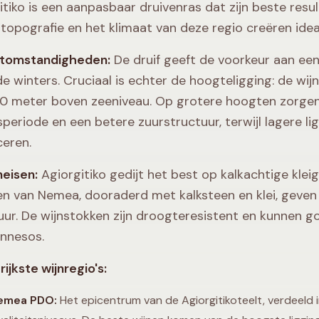
itiko is een aanpasbaar druivenras dat zijn beste resul
 topografie en het klimaat van deze regio creëren i
atomstandigheden:
De druif geeft de voorkeur aan ee
de winters. Cruciaal is echter de hoogteligging: de w
0 meter boven zeeniveau. Op grotere hoogten zorgen
gsperiode en een betere zuurstructuur, terwijl lagere li
eren.
eisen:
Agiorgitiko gedijt het best op kalkachtige kl
n van Nemea, dooraderd met kalksteen en klei, geven d
uur. De wijnstokken zijn droogteresistent en kunnen
nnesos.
ijkste wijnregio's:
emea PDO:
Het epicentrum van de Agiorgitikoteelt, verdeeld 