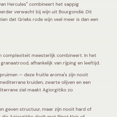
 van Hercules" combineert het sappig
erder verwacht bij wijn uit Bourgondië. Dit
zien dat Grieks rode wijn veel meer is dan een
 complexiteit meesterlijk combineert. In het
ranaatrood, afhankelijk van rijping en leeftijd.
pruimen — deze fruitle aroma's zijn nooit
mediterrane kruiden, zwarte olijven en een
iterrane ziel maakt Agiorgitiko zo
en geven structuur, maar zijn nooit hard of
 die Agiorgitiko deelt met Pinot Noir of