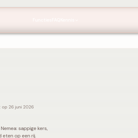
Functies
FAQ
Kennis
t op 26 juni 2026
t Nemea: sappige kers,
 eten op een rij.