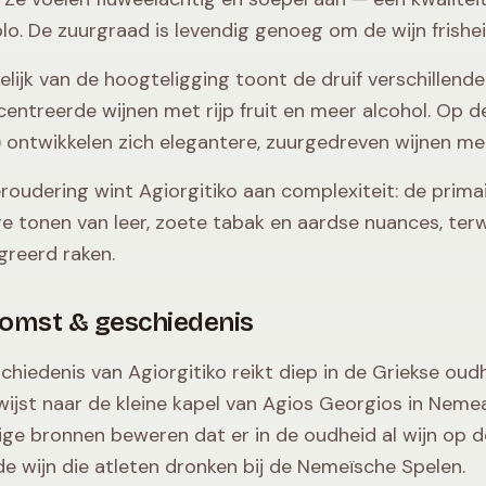
lo. De zuurgraad is levendig genoeg om de wijn frishe
elijk van de hoogteligging toont de druif verschillend
entreerde wijnen met rijp fruit en meer alcohol. Op
 ontwikkelen zich elegantere, zuurgedreven wijnen met
roudering wint Agiorgitiko aan complexiteit: de prim
ire tonen van leer, zoete tabak en aardse nuances, ter
greerd raken.
omst & geschiedenis
chiedenis van Agiorgitiko reikt diep in de Griekse oudh
wijst naar de kleine kapel van Agios Georgios in Neme
e bronnen beweren dat er in de oudheid al wijn op d
de wijn die atleten dronken bij de Nemeïsche Spelen.