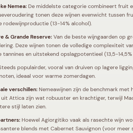
eke Nemea:
De middelste categorie combineert fruit 
ueveroudering tonen deze wijnen evenwicht tussen frui
e rodewijnproductie (13-14% alcohol).
e & Grande Reserve:
Van de beste wijngaarden op g
ering. Deze wijnen tonen de volledige complexiteit van d
e tannines en uitstekend opslagpotentieel (13,5-14,5% 
teeds populairder, vooral van druiven op lagere liggin
noten, ideaal voor warme zomerdagen.
ale verschillen:
Nemeawijnen zijn de benchmark met hu
 uit Attica zijn wat robuuster en krachtiger, terwijl 
ere stijl laten zien.
artners:
Hoewel Agiorgitiko vaak als rasechte wijn wo
ssantere blends met Cabernet Sauvignon (voor meer st