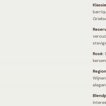
Klassi
barriq
Grieks
Reserv
veroud
stevig
Rosé:
S
kersen
Region
Wijnen
elegant
Blendp
intere