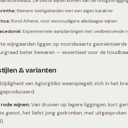
aliteitsniveaus. De beste wijnen komen van de hoogste liggin
rinthe:
Kleinere teeltgebieden met een eigen karakter
tica:
Rond Athene, voor eenvoudigere alledaagse wijnen
acedonië:
Experimentele aanplantingen met veelbelovende r
te wijngaarden liggen op noordwaarts georiënteerde h
urgraad beter bewaren — essentieel voor de houdbaar
tijlen & varianten
lzijdigheid van Agiorgitiko weerspiegelt zich in het bre
 geproduceerd:
 rode wijnen:
Van druiven op lagere liggingen, kort gerij
jks genot, het liefst jong gedronken, met uitgesproken
).