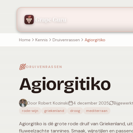
Home
Kennis
Druivenrassen
Agiorgitiko
DRUIVENRASSEN
Agiorgitiko
Door Robert Kozinski
4 december 2025
Bijgewerk
rode-wijn
griekenland
droog
mediterraan
Agiorgitiko is dé grote rode druif van Griekenland, ui
fluweelzachte tannines. Smaak, wijnstijlen en passend