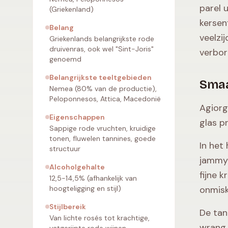
parel 
(Griekenland)
kersen
Belang
veelzi
Griekenlands belangrijkste rode
druivenras, ook wel "Sint-Joris"
verbor
genoemd
Belangrijkste teeltgebieden
Smaa
Nemea (80% van de productie),
Peloponnesos, Attica, Macedonië
Agiorg
Eigenschappen
glas pr
Sappige rode vruchten, kruidige
tonen, fluwelen tannines, goede
In het
structuur
jammy 
Alcoholgehalte
fijne 
12,5-14,5% (afhankelijk van
hoogteligging en stijl)
onmisk
Stijlbereik
De tan
Van lichte rosés tot krachtige,
wrang.