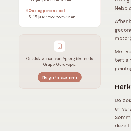
vatgerijpte rode wijnen
Nebbio
Opslagpotentieel
5-15 jaar voor topwijnen
Afhank
geconc
meter)
Met ve
Ontdek wijnen van Agiorgitiko in de
tertia
Grape Guru-app.
geïnte
Nu gratis scannen
Herk
De ges
en ver
Sommig
dezelf