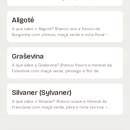
marisco e peixe. Rías Baixas e Vinho Verde.
Aligoté
A que sabe o Aligoté? Branco vivo e fresco da
Borgonha com citrinos, maçã verde e nota floral –
clássico no cocktail Kir e harmonioso com ostras.
Graševina
A que sabe a Graševina? Branco fresco e mineral da
Eslavónia com maçã verde, pêssego e flor de
sabugueiro – o equivalente croata do Welschriesling.
Silvaner (Sylvaner)
A que sabe o Silvaner? Branco suave e mineral da
Francónia com maçã verde, pêra e nota terrosa –
acidez discreta, ideal com espargos e peixe.