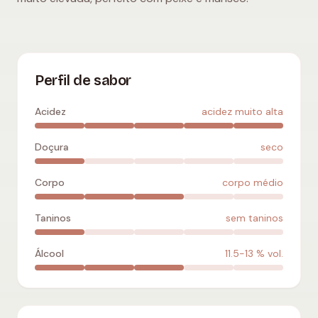
Arinto
:
acidez muito alta
,
seco
,
corpo médio
,
sem taninos
,
1
Perfil de sabor
Acidez
acidez muito alta
Doçura
seco
Corpo
corpo médio
Taninos
sem taninos
Álcool
11.5-13
% vol.