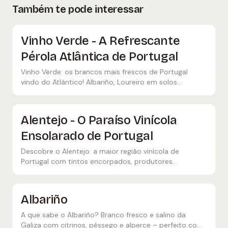
Também te pode interessar
Vinho Verde - A Refrescante
Pérola Atlântica de Portugal
Vinho Verde: os brancos mais frescos de Portugal
vindo do Atlântico! Albariño, Loureiro em solos
graníticos. Leve, vivaz, com efervescência natural.
Descobre a região verde!
Alentejo - O Paraíso Vinícola
Ensolarado de Portugal
Descobre o Alentejo: a maior região vinícola de
Portugal com tintos encorpados, produtores
biológicos e sabor mediterrânico. Melhores
produtores, castas e dicas de viagem.
Albariño
A que sabe o Albariño? Branco fresco e salino da
Galiza com citrinos, pêssego e alperce – perfeito com