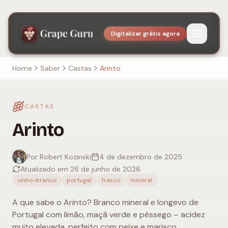
Digitalizar grátis agora
Home
Saber
Castas
Arinto
CASTAS
Arinto
Por Robert Kozinski
4 de dezembro de 2025
Atualizado em 26 de junho de 2026
vinho-branco
portugal
fresco
mineral
A que sabe o Arinto? Branco mineral e longevo de
Portugal com limão, maçã verde e pêssego – acidez
muito elevada, perfeito com peixe e marisco.