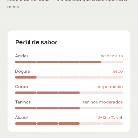
mesa.
Cabernet Franc
:
acidez alta
,
seco
,
corpo médio
,
taninos 
Perfil de sabor
Acidez
acidez alta
Doçura
seco
Corpo
corpo médio
Taninos
taninos moderados
Álcool
12-13.5
% vol.