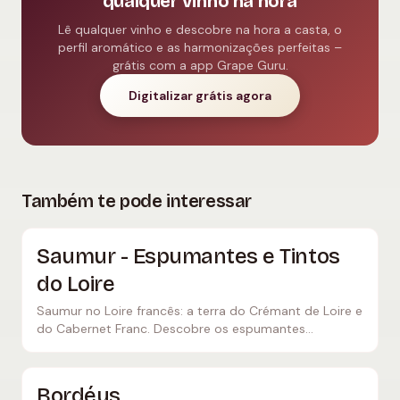
qualquer vinho na hora
Lê qualquer vinho e descobre na hora a casta, o
perfil aromático e as harmonizações perfeitas –
grátis com a app Grape Guru.
Digitalizar grátis agora
Também te pode interessar
Saumur - Espumantes e Tintos
do Loire
Saumur no Loire francês: a terra do Crémant de Loire e
do Cabernet Franc. Descobre os espumantes
elegantes, os tintos de Saumur-Champigny e o tuffeau
calcário.
Bordéus