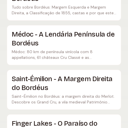
Tudo sobre Bordéus: Margem Esquerda e Margem
Direita, a Classificação de 1855, castas e por que estes
vinhos são lendários.
Médoc - A Lendária Península de
Bordéus
Médoc: 80 km de península vinícola com 8
appellations, 61 châteaux Cru Classé e as
mundialmente famosas localidades de Pauillac,
Margaux, Saint-Julien e Saint-Estèphe.
Saint-Émilion - A Margem Direita
do Bordéus
Saint-Émilion no Bordéus: a margem direita do Merlot.
Descobre os Grand Cru, a vila medieval Património
UNESCO e os produtores mais famosos.
Finger Lakes - O Paraíso do