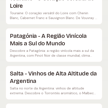
Loire
Touraine: O coração versátil do Loire com Chenin
Blanc, Cabernet Franc e Sauvignon Blanc. De Vouvray a
Chinon – pura diversidade vinícola.
Patagónia - A Região Vinícola
Mais a Sul do Mundo
Descobre a Patagónia: a região vinícola mais a sul da
Argentina, com Pinot Noir de classe mundial, clima
fresco, paisagens espetaculares e viticultores
inovadores.
Salta - Vinhos de Alta Altitude da
Argentina
Salta no norte da Argentina: vinhos de altitude
extrema. Descobre o Torrontés aromático, o Malbec
concentrado e os vinhos mais altos do mundo em
Cafayate.