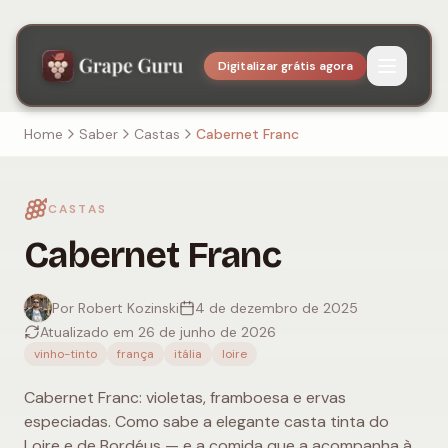
Digitalizar grátis agora
Home
Saber
Castas
Cabernet Franc
CASTAS
Cabernet Franc
Por Robert Kozinski
4 de dezembro de 2025
Atualizado em 26 de junho de 2026
vinho-tinto
frança
itália
loire
Cabernet Franc: violetas, framboesa e ervas
especiadas. Como sabe a elegante casta tinta do
Loire e de Bordéus — e a comida que a acompanha à