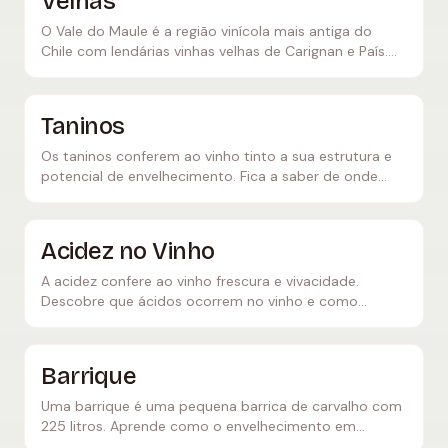
Velhas
O Vale do Maule é a região vinícola mais antiga do
Chile com lendárias vinhas velhas de Carignan e País.
Descobre vinhos autênticos com carácter e história.
Taninos
Os taninos conferem ao vinho tinto a sua estrutura e
potencial de envelhecimento. Fica a saber de onde
vêm, como sabem e que papel desempenham na
maturação do vinho.
Acidez no Vinho
A acidez confere ao vinho frescura e vivacidade.
Descobre que ácidos ocorrem no vinho e como
influenciam o sabor e o potencial de envelhecimento.
Barrique
Uma barrique é uma pequena barrica de carvalho com
225 litros. Aprende como o envelhecimento em
barrique molda o vinho e que aromas cria.