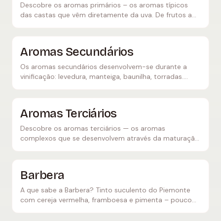
Descobre os aromas primários – os aromas típicos
das castas que vêm diretamente da uva. De frutos a
flores, ervas e mineralidade.
Aromas Secundários
Os aromas secundários desenvolvem-se durante a
vinificação: levedura, manteiga, baunilha, torradas.
Descobre como a fermentação, o estágio em barrica e
o contacto com borras moldam o caráter do vinho.
Aromas Terciários
Descobre os aromas terciários — os aromas
complexos que se desenvolvem através da maturação
em garrafa. De couro e tabaco a mel, cogumelos e
frutos secos.
Barbera
A que sabe a Barbera? Tinto suculento do Piemonte
com cereja vermelha, framboesa e pimenta – pouco
tanino, muita acidez, perfeito com massa e pizza.